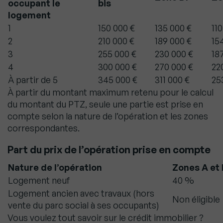
occupant le
bis
logement
1
150 000 €
135 000 €
11
2
210 000 €
189 000 €
15
3
255 000 €
230 000 €
18
4
300 000 €
270 000 €
22
À partir de 5
345 000 €
311 000 €
25
À partir du montant maximum retenu pour le calcul
du montant du PTZ, seule une partie est prise en
compte selon la nature de l’opération et les zones
correspondantes.
Part du prix de l’opération prise en compte
Nature de l’opération
Zones A et 
Logement neuf
40 %
Logement ancien avec travaux (hors
Non éligible
vente du parc social à ses occupants)
Vous voulez tout savoir sur le crédit immobilier ?