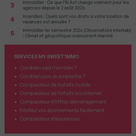
Immobilier : Ce que l’AI Act change vraiment pour les
3
agences depuis le 2 août 2026
Incendies : Quels sont vos droits si votre location de
4
vacances est annulée ?
Immobilier 1er semestre 2026 (Observatoire Interkab)
5
: Climat et géopolitique redessinent marché
SERVICES MY SWEET'IMMO
Combien vaut mon bien ?
Combien puis-je emprunter ?
Comparateur de forfaits mobile
Comparateur de forfaits box Internet
Comparateur d’offres déménagement
Résiliez vos abonnements facilement
Comparateur d’assurances