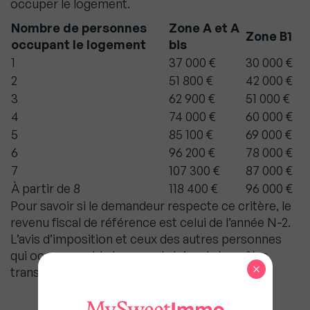
occuper le logement.
Nombre de personnes
Zone A et A
Zone B1
occupant le logement
bis
1
37 000 €
30 000 €
2
51 800 €
42 000 €
3
62 900 €
51 000 €
4
74 000 €
60 000 €
5
85 100 €
69 000 €
6
96 200 €
78 000 €
7
107 300 €
87 000 €
À partir de 8
118 400 €
96 000 €
Pour savoir si le demandeur respecte ce critère, le
revenu fiscal de référence est celui de l’année N-2.
L’avis d’imposition et ceux des autres personnes
qui occuperont le logement doivent donc être
×
transmis à la banque pour vérifier ce point.