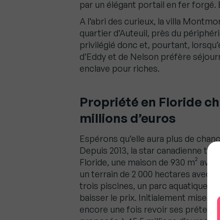
par un élégant portail en fer forgé.
A l’abri des curieux, la villa Mont
quartier d’Auteuil, près du périphér
privilégié donc et, pourtant, lorsqu
d’Eddy et de Nelson préfère séjourn
enclave pour riches.
Propriété en Floride c
millions d’euros
Espérons qu’elle aura plus de chan
Depuis 2013, la star canadienne tente
Floride, une maison de 930 m² avec 6
un terrain de 2 000 hectares avec e
trois piscines, un parc aquatique et
baisser le prix. Initialement mise en
encore une fois revoir ses prétentio