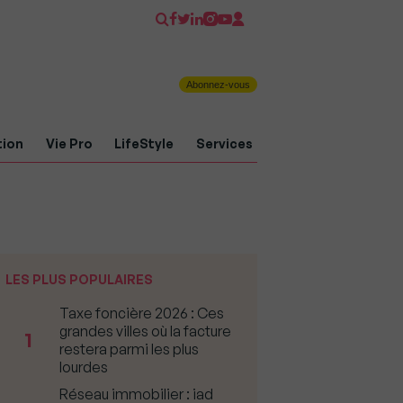
Abonnez-vous
tion
Vie Pro
LifeStyle
Services
LES PLUS POPULAIRES
Taxe foncière 2026 : Ces
grandes villes où la facture
1
restera parmi les plus
lourdes
Réseau immobilier : iad