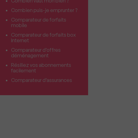
Combien vaut mon bien ?
Combien puis-je emprunter ?
Comparateur de forfaits
mobile
Comparateur de forfaits box
Internet
Comparateur d’offres
déménagement
Résiliez vos abonnements
facilement
Comparateur d’assurances