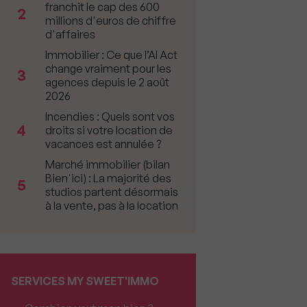
franchit le cap des 600
2
millions d'euros de chiffre
d'affaires
Immobilier : Ce que l’AI Act
change vraiment pour les
3
agences depuis le 2 août
2026
Incendies : Quels sont vos
4
droits si votre location de
vacances est annulée ?
Marché immobilier (bilan
Bien'ici) : La majorité des
5
studios partent désormais
à la vente, pas à la location
SERVICES MY SWEET'IMMO