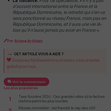
La fiscalité.
Pour ce spécialiste,
« il n’y a pas
d’accord international entre la France et la
République Dominicaine, le retraité qui s’en va
sera ponctionné au niveau France, mais pas en
République Dominicaine, et il aura une vie là-
bas qu’il n’aurai jamais pu avoir en France »
.
Par
Ariane Artinian
CET ARTICLE VOUS A AIDÉ ?
Soutenez MySweetImmo et aidez-nous à rester
gratuit pour tous.
Voir le commentaire
Les plus populaires
Taxe foncière 2026 : Ces grandes villes où la facture
1
restera parmi les plus lourdes
Réseau immobilier : iad franchit le cap des 600
2