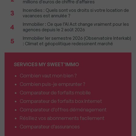
millions d'euros de chiffre d'affaires
Incendies : Quels sont vos droits si votre location de
3
vacances est annulée ?
Immobilier : Ce que l’AI Act change vraiment pour les
4
agences depuis le 2 août 2026
Immobilier 1er semestre 2026 (Observatoire Interkab)
5
: Climat et géopolitique redessinent marché
SERVICES MY SWEET'IMMO
Combien vaut mon bien ?
Combien puis-je emprunter ?
Comparateur de forfaits mobile
Comparateur de forfaits box Internet
Comparateur d’offres déménagement
Résiliez vos abonnements facilement
Comparateur d’assurances