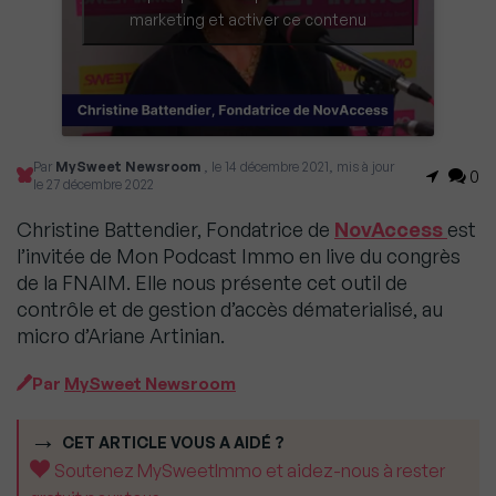
marketing et activer ce contenu
Par
MySweet Newsroom
, le 14 décembre 2021, mis à jour
0
le 27 décembre 2022
Christine Battendier, Fondatrice de
NovAccess
est
l’invitée de Mon Podcast Immo en live du congrès
de la FNAIM. Elle nous présente cet outil de
contrôle et de gestion d’accès dématerialisé, au
micro d’Ariane Artinian.
Par
MySweet Newsroom
CET ARTICLE VOUS A AIDÉ ?
Soutenez MySweetImmo et aidez-nous à rester