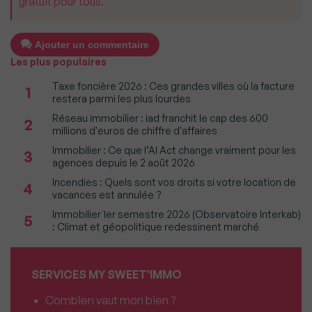
gratuit pour tous.
Ajouter un commentaire
Les plus populaires
Taxe foncière 2026 : Ces grandes villes où la facture
1
restera parmi les plus lourdes
Réseau immobilier : iad franchit le cap des 600
2
millions d'euros de chiffre d'affaires
Immobilier : Ce que l’AI Act change vraiment pour les
3
agences depuis le 2 août 2026
Incendies : Quels sont vos droits si votre location de
4
vacances est annulée ?
Immobilier 1er semestre 2026 (Observatoire Interkab)
5
: Climat et géopolitique redessinent marché
SERVICES MY SWEET'IMMO
Combien vaut mon bien ?