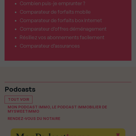
Combien puis-je emprunter ?
Comparateur de forfaits mobile
Comparateur de forfaits box Internet
Comparateur d’offres déménagement
Résiliez vos abonnements facilement
Comparateur d’assurances
Podcasts
TOUT VOIR
MON PODCAST IMMO, LE PODCAST IMMOBILIER DE
MYSWEETIMMO
RENDEZ-VOUS DU NOTAIRE