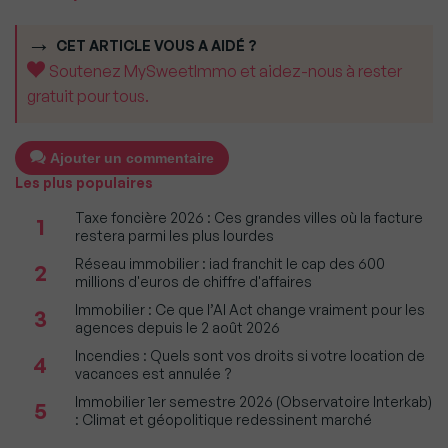
CET ARTICLE VOUS A AIDÉ ?
Soutenez MySweetImmo et aidez-nous à rester
gratuit pour tous.
Ajouter un commentaire
Les plus populaires
Taxe foncière 2026 : Ces grandes villes où la facture
1
restera parmi les plus lourdes
Réseau immobilier : iad franchit le cap des 600
2
millions d'euros de chiffre d'affaires
Immobilier : Ce que l’AI Act change vraiment pour les
3
agences depuis le 2 août 2026
Incendies : Quels sont vos droits si votre location de
4
vacances est annulée ?
Immobilier 1er semestre 2026 (Observatoire Interkab)
5
: Climat et géopolitique redessinent marché