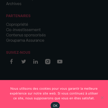
Archives
PARTENAIRES
Copropriété
Co-investissement
Contenus sponsorisés
Groupama Assurance
SUIVEZ-NOUS
© COPYRIGHT 2026 MySweetImmo
Nous utilisons des cookies pour vous garantir la meilleure
expérience sur notre site web. Si vous continuez à utiliser
ce site, nous supposerons que vous en êtes satisfait.
OK