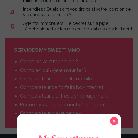
millions d'euros de chiffre d'affaires
Incendies : Quels sont vos droits si votre location de
4
vacances est annulée ?
Agents immobiliers : Le décret sur la pige
5
téléphonique fixe les règles applicables dès le 11 août
SERVICES MY SWEET'IMMO
Combien vaut mon bien ?
Combien puis-je emprunter ?
Comparateur de forfaits mobile
Comparateur de forfaits box Internet
Comparateur d’offres déménagement
Résiliez vos abonnements facilement
Comparateur d’assurances
×