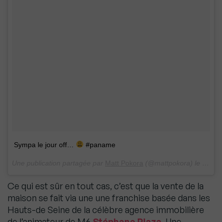
Sympa le jour off…
#paname
Une publication partagée par
Matt Pokora
(@mattpokora) le
12 Ma
Ce qui est sûr en tout cas, c’est que la vente de la
maison se fait via une une franchise basée dans les
Hauts-de Seine de la célèbre agence immobilière
de l’animateur de M6
Stéphane Plaza
. Une