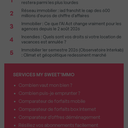
restera parmi les plus lourdes
Réseau immobilier : iad franchit le cap des 600
2
millions d'euros de chiffre d'affaires
Immobilier : Ce que l’AI Act change vraiment pour les
3
agences depuis le 2 août 2026
Incendies : Quels sont vos droits si votre location de
4
vacances est annulée ?
Immobilier 1er semestre 2026 (Observatoire Interkab)
5
: Climat et géopolitique redessinent marché
SERVICES MY SWEET'IMMO
Combien vaut mon bien ?
Combien puis-je emprunter ?
Comparateur de forfaits mobile
Comparateur de forfaits box Internet
Comparateur d’offres déménagement
Résiliez vos abonnements facilement