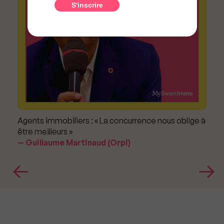
Agents immobiliers : « La concurrence nous oblige à
être meilleurs »
Guillaume Martinaud (Orpi)