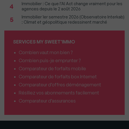
Immobilier : Ce que l’AI Act change vraiment pour les
4
agences depuis le 2 août 2026
Immobilier 1er semestre 2026 (Observatoire Interkab)
5
: Climat et géopolitique redessinent marché
SERVICES MY SWEET'IMMO
Combien vaut mon bien ?
Combien puis-je emprunter ?
Comparateur de forfaits mobile
Comparateur de forfaits box Internet
Comparateur d’offres déménagement
Résiliez vos abonnements facilement
Comparateur d’assurances