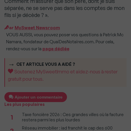
Comment m’assurer que son père, dont je suis
séparée, ne se serve pas dans les comptes de mon
fils si je décède ? ».
Par
MySweet Newsroom
VOUS AUSSI, vous pouvez poser vos questions à Patrick Mc
Namara, fondateur de QuaiDesNotaires.com. Pour cela,
rendez-vous sur la
page dédiée
CET ARTICLE VOUS A AIDÉ ?
Soutenez MySweetImmo et aidez-nous à rester
gratuit pour tous.
Ajouter un commentaire
Les plus populaires
Taxe foncière 2026 : Ces grandes villes où la facture
1
restera parmi les plus lourdes
Réseau immobilier : iad franchit le cap des 600
2