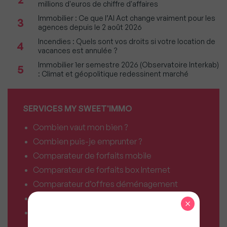
millions d'euros de chiffre d'affaires
Immobilier : Ce que l’AI Act change vraiment pour les
3
agences depuis le 2 août 2026
Incendies : Quels sont vos droits si votre location de
4
vacances est annulée ?
Immobilier 1er semestre 2026 (Observatoire Interkab)
5
: Climat et géopolitique redessinent marché
SERVICES MY SWEET'IMMO
Combien vaut mon bien ?
Combien puis-je emprunter ?
Comparateur de forfaits mobile
Comparateur de forfaits box Internet
Comparateur d’offres déménagement
Résiliez vos abonnements facilement
×
Comparateur d’assurances