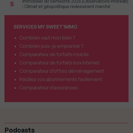
Immobilier 1er semestre 2026 (Observatoire Interkab)
5
: Climat et géopolitique redessinent marché
SERVICES MY SWEET'IMMO
Combien vaut mon bien ?
Combien puis-je emprunter ?
Comparateur de forfaits mobile
Comparateur de forfaits box Internet
Comparateur d’offres déménagement
Résiliez vos abonnements facilement
Comparateur d’assurances
Podcasts