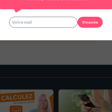
eil national de la Refondation (CNR) lui auront
ils lui auront apportés.
us à rester gratuit pour tous.
s