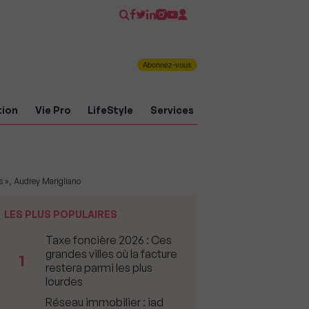
Abonnez-vous
tion
Vie Pro
LifeStyle
Services
s », Audrey Marigliano
LES PLUS POPULAIRES
Taxe foncière 2026 : Ces
grandes villes où la facture
1
restera parmi les plus
lourdes
Réseau immobilier : iad