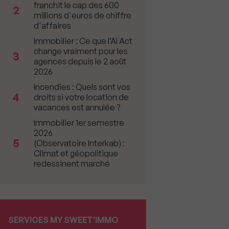
franchit le cap des 600
2
millions d'euros de chiffre
d'affaires
Immobilier : Ce que l’AI Act
change vraiment pour les
3
agences depuis le 2 août
2026
Incendies : Quels sont vos
4
droits si votre location de
vacances est annulée ?
Immobilier 1er semestre
2026
5
(Observatoire Interkab) :
Climat et géopolitique
redessinent marché
SERVICES MY SWEET'IMMO