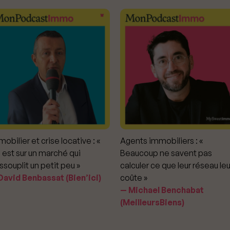
obilier et crise locative : «
Agents immobiliers : «
 est sur un marché qui
Beaucoup ne savent pas
ssouplit un petit peu »
calculer ce que leur réseau leu
avid Benbassat (Bien’ici)
coûte »
Michael Benchabat
(MeilleursBiens)