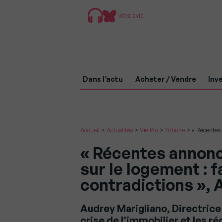
Votre avis
Dans l’actu
Acheter / Vendre
Inve
Accueil
>
Actualités
>
Vie Pro
>
Tribune
>
« Récentes 
« Récentes annon
sur le logement : 
contradictions », 
Audrey Marigliano, Directrice 
crise de l’immobilier et les