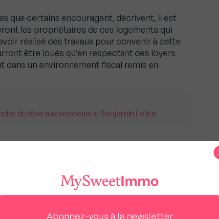
es que certains encouragent, décrivent, il est
seront les propriétaires de ces logements qui
avoir réalisé des travaux pour convenir à cette
urront être loués qu’en respectant des loyers
nt dans un environnement fiscal remis en
endre du rêve aux vendeurs », Benjamin Leiba
 toujours fait preuve de
 la force intrinsèque dont le marché immobilier a
es différentes crises et lui laisser le temps de
nt. A voir à moyen et long terme quelles autres
Abonnez-vous à la newsletter