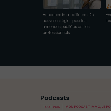
Annonces immobilières : De
Ev
nouvelles règles pour les
le
annonces publiées par les
professionnels
: Guy Hoquet parie
ction automatique
es immobilières
Podcasts
MON PODCAST IMMO, LE P
TOUT VOIR