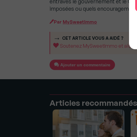
entraves le gouvernement et le Cons
imposées ou quels encouragements 
Par
MySweetImmo
CET ARTICLE VOUS A AIDÉ ?
Soutenez MySweetImmo et aidez-no
Ajouter un commentaire
Articles recommandé