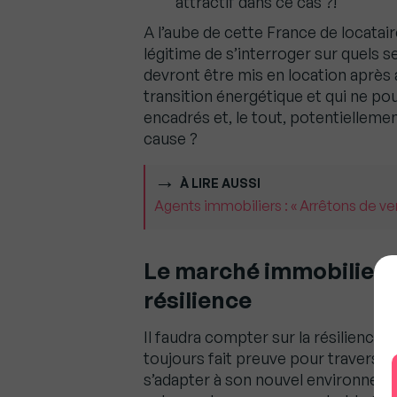
attractif dans ce cas ?!
A l’aube de cette France de locatair
légitime de s’interroger sur quels 
devront être mis en location après 
transition énergétique et qui ne po
encadrés et, le tout, potentielleme
cause ?
À LIRE AUSSI
Agents immobiliers : « Arrêtons de v
Le marché immobilier a
résilience
Il faudra compter sur la résilience,
toujours fait preuve pour traverser l
s’adapter à son nouvel environneme