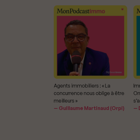
mmobiliers :
Agents immobiliers : « La
Imm
iter les dérapages
concurrence nous oblige à être
On
meilleurs »
s’a
aavedra Largo
Guillaume Martinaud (Orpi)
D