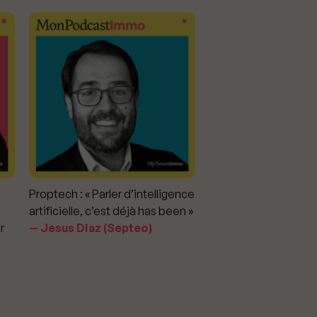
Proptech : « Parler d’intelligence
Marché immobilier : «
artificielle, c’est déjà has been »
pour apporter la vérit
r
Jesus Diaz (Septeo)
prix »
Delphine Rouxel 