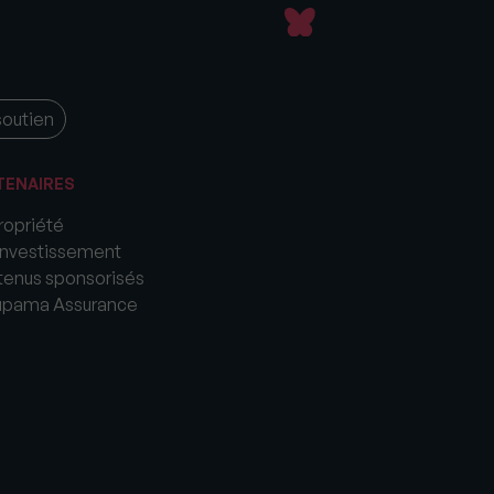
soutien
TENAIRES
opriété
nvestissement
enus sponsorisés
upama Assurance