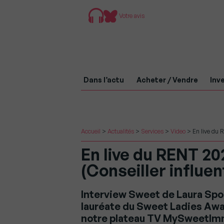
Votre avis
Dans l’actu
Acheter / Vendre
Inve
Accueil
>
Actualités
>
Services
>
Video
>
En live du 
En live du RENT 2
(Conseiller influen
Interview Sweet de Laura Spoh
lauréate du Sweet Ladies Awa
notre plateau TV MySweetImm