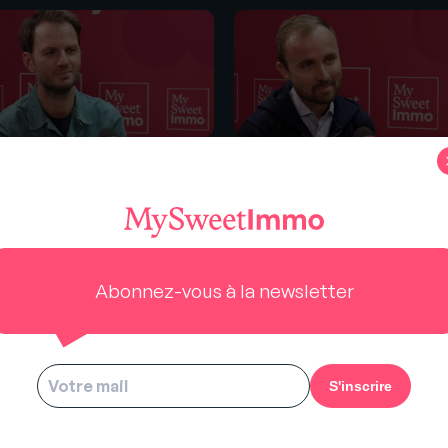
 live du RENT avec Nicolas
En live du salon RENT avec Lo
ffs (Jeffs Immo)
Pasquier (Avest)
Abonnez-vous à la newsletter
ODCAST IMMOBILIER DE MYSWEETIMMO
RENDEZ-VOUS DU NOTAIRE