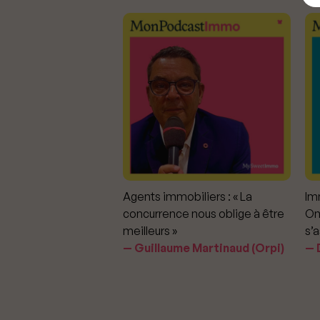
mmobiliers :
Agents immobiliers : « La
Imm
iter les dérapages
concurrence nous oblige à être
On
meilleurs »
s’a
aavedra Largo
Guillaume Martinaud (Orpi)
D