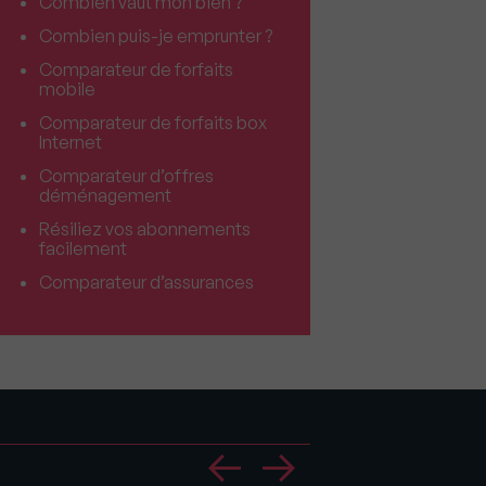
Combien vaut mon bien ?
Combien puis-je emprunter ?
Comparateur de forfaits
mobile
Comparateur de forfaits box
Internet
Comparateur d’offres
déménagement
Résiliez vos abonnements
facilement
Comparateur d’assurances