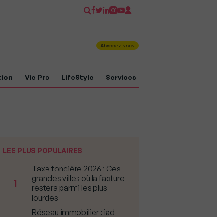
Abonnez-vous
tion
Vie Pro
LifeStyle
Services
LES PLUS POPULAIRES
Taxe foncière 2026 : Ces
grandes villes où la facture
1
restera parmi les plus
lourdes
Réseau immobilier : iad