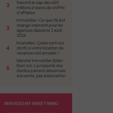
franchit le cap des 600
2
millions d'euros de chiffre
d'affaires
Immobilier : Ce que l’AI Act
change vraiment pour les
3
agences depuis le 2 août
2026
Incendies : Quels sont vos
4
droits si votre location de
vacances est annulée ?
Marché immobilier (bilan
Bien'ici) : La majorité des
5
studios partent désormais
à la vente, pas à la location
SERVICES MY SWEET'IMMO