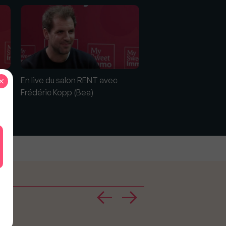
×
uis
En live du salon RENT avec
RENT #26 en live av
Frédéric Kopp (Bea)
Guillaume Lechapel
(Papernest)