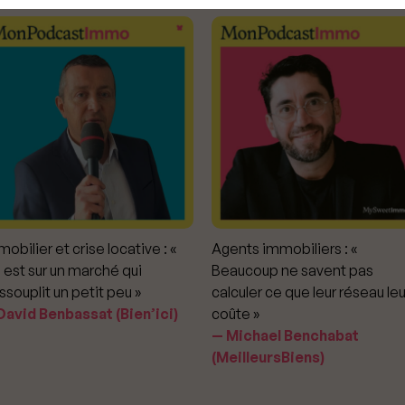
obilier et crise locative : «
Agents immobiliers : «
 est sur un marché qui
Beaucoup ne savent pas
ssouplit un petit peu »
calculer ce que leur réseau leu
avid Benbassat (Bien’ici)
coûte »
Michael Benchabat
(MeilleursBiens)