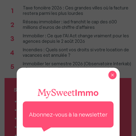
Taxe foncière 2026 : Ces grandes villes où la facture
1
restera parmi les plus lourdes
Réseau immobilier : iad franchit le cap des 600
2
millions d'euros de chiffre d'affaires
Immobilier : Ce que l’AI Act change vraiment pour les
3
agences depuis le 2 août 2026
Incendies : Quels sont vos droits si votre location de
4
vacances est annulée ?
Immobilier 1er semestre 2026 (Observatoire Interkab)
5
: Climat et géopolitique redessinent marché
×
SERVICES MY SWEET'IMMO
Combien vaut mon bien ?
Combien puis-je emprunter ?
Abonnez-vous à la newsletter
Comparateur de forfaits mobile
Comparateur de forfaits box Internet
Comparateur d’offres déménagement