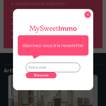
Combien puis-je emprunter ?
Comparateur de forfaits mobile
×
Comparateur de forfaits box Internet
Comparateur d’offres déménagement
Résiliez vos abonnements facilement
Comparateur d’assurances
Abonnez-vous à la newsletter
Articles recommandés