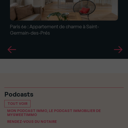
Paris 6e : Appartement de charme à Saint-
Germain-des-Prés
Podcasts
TOUT VOIR
MON PODCAST IMMO, LE PODCAST IMMOBILIER DE
MYSWEETIMMO
RENDEZ-VOUS DU NOTAIRE