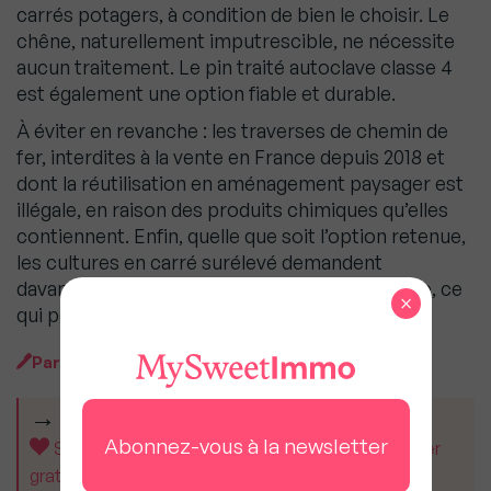
carrés potagers, à condition de bien le choisir. Le
chêne, naturellement imputrescible, ne nécessite
aucun traitement. Le pin traité autoclave classe 4
est également une option fiable et durable.
À éviter en revanche : les traverses de chemin de
fer, interdites à la vente en France depuis 2018 et
dont la réutilisation en aménagement paysager est
illégale, en raison des produits chimiques qu’elles
contiennent. Enfin, quelle que soit l’option retenue,
les cultures en carré surélevé demandent
davantage d’arrosage que celles en pleine terre, ce
×
qui peut vite devenir contraignant.
Par
MySweetImmo
CET ARTICLE VOUS A AIDÉ ?
Abonnez-vous à la newsletter
Soutenez MySweetImmo et aidez-nous à rester
gratuit pour tous.