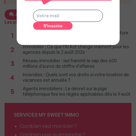
Ajouter un commentaire
Les plus populaires
Taxe foncière 2026 : Ces grandes villes où la facture
1
restera parmi les plus lourdes
Immobilier : Ce que l’AI Act change vraiment pour les
2
agences depuis le 2 août 2026
Réseau immobilier : iad franchit le cap des 600
3
millions d'euros de chiffre d'affaires
Incendies : Quels sont vos droits si votre location de
4
vacances est annulée ?
Agents immobiliers : Le décret sur la pige
5
téléphonique fixe les règles applicables dès le 11 août
SERVICES MY SWEET'IMMO
Combien vaut mon bien ?
Combien puis-je emprunter ?