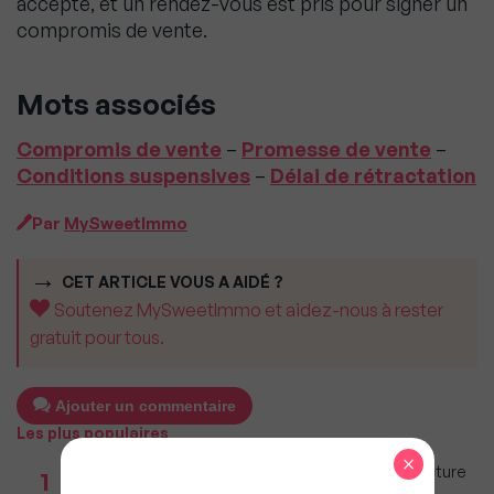
accepte, et un rendez-vous est pris pour signer un
compromis de vente.
Mots associés
Compromis de vente
–
Promesse de vente
–
Conditions suspensives
–
Délai de rétractation
Par
MySweetImmo
CET ARTICLE VOUS A AIDÉ ?
Soutenez MySweetImmo et aidez-nous à rester
gratuit pour tous.
Ajouter un commentaire
Les plus populaires
×
Taxe foncière 2026 : Ces grandes villes où la facture
1
restera parmi les plus lourdes