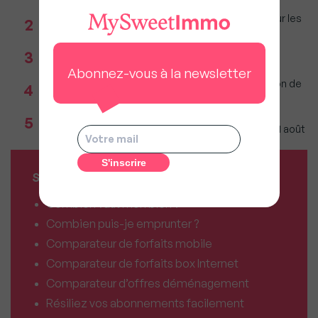
Immobilier : Ce que l’AI Act change vraiment pour les
2
agences depuis le 2 août 2026
Réseau immobilier : iad franchit le cap des 600
3
millions d'euros de chiffre d'affaires
Abonnez-vous à la newsletter
Incendies : Quels sont vos droits si votre location de
4
vacances est annulée ?
Agents immobiliers : Le décret sur la pige
5
téléphonique fixe les règles applicables dès le 11 août
SERVICES MY SWEET'IMMO
Combien vaut mon bien ?
Combien puis-je emprunter ?
Comparateur de forfaits mobile
Comparateur de forfaits box Internet
Comparateur d’offres déménagement
Résiliez vos abonnements facilement