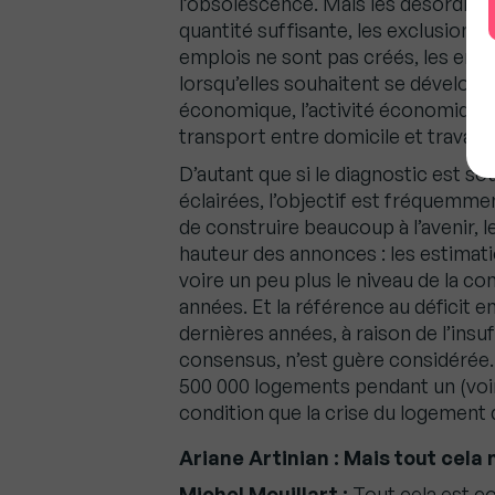
l’obsolescence. Mais les désordres 
quantité suffisante, les exclusions 
emplois ne sont pas créés, les ent
lorsqu’elles souhaitent se développe
économique, l’activité économique g
transport entre domicile et travail 
D’autant que si le diagnostic est so
éclairées, l’objectif est fréquemmen
de construire beaucoup à l’avenir, 
hauteur des annonces : les estimati
voire un peu plus le niveau de la c
années. Et la référence au déficit 
dernières années, à raison de l’insuf
consensus, n’est guère considérée. 
500 000 logements pendant un (voire
condition que la crise du logement q
Ariane Artinian : Mais tout cel
Michel Mouillart :
Tout cela est co