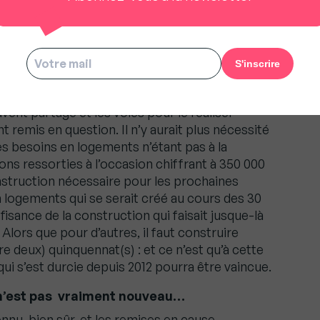
ne s’arrêtent pas là : faute de logements en
du et par le logement se renforcent, des
reprises butent sur le manque de logement
r ou élargir leur périmètre d’action
énérale en est pénalisée, les délais de
se sont allongés …
uvent partagé et les voies pour le réaliser
t remis en question. Il n’y aurait plus nécessité
les besoins en logements n’étant pas à la
ons ressorties à l’occasion chiffrant à 350 000
onstruction nécessaire pour les prochaines
en logements qui se serait créé au cours des 30
fisance de la construction qui faisait jusque-là
Alors que pour d’autres, il faut construire
 deux) quinquennat(s) : et ce n’est qu’à cette
ui s’est durcie depuis 2012 pourra être vaincue.
a n’est pas vraiment nouveau…
nnu, bien sûr, et les remises en cause