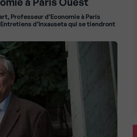
omie à Paris Ouest
art, Professeur d’Economie à Paris
Entretiens d’Inxauseta qui se tiendront