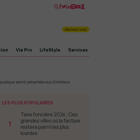
Abonnez-vous
tion
Vie Pro
LifeStyle
Services
épublique seront présentées aux Entretiens
LES PLUS POPULAIRES
Taxe foncière 2026 : Ces
grandes villes où la facture
1
restera parmi les plus
lourdes