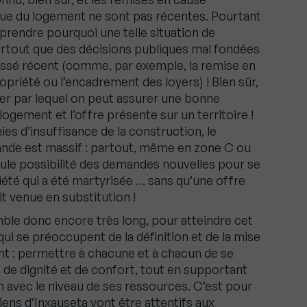
ique du logement ne sont pas récentes. Pourtant
omprendre pourquoi une telle situation de
surtout que des décisions publiques mal fondées
passé récent (comme, par exemple, la remise en
ropriété ou l’encadrement des loyers) ! Bien sûr,
vier par lequel on peut assurer une bonne
ogement et l’offre présente sur un territoire !
s d’insuffisance de la construction, le
mande est massif : partout, même en zone C ou
ule possibilité des demandes nouvelles pour se
riété qui a été martyrisée … sans qu’une offre
t venue en substitution !
mble donc encore très long, pour atteindre cet
qui se préoccupent de la définition et de la mise
t : permettre à chacune et à chacun de se
 de dignité et de confort, tout en supportant
n avec le niveau de ses ressources. C’est pour
iens d’Inxauseta vont être attentifs aux