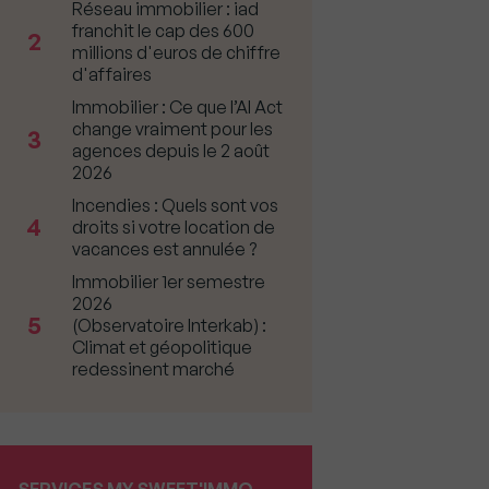
Réseau immobilier : iad
franchit le cap des 600
2
millions d'euros de chiffre
d'affaires
Immobilier : Ce que l’AI Act
change vraiment pour les
3
agences depuis le 2 août
2026
Incendies : Quels sont vos
4
droits si votre location de
vacances est annulée ?
Immobilier 1er semestre
2026
5
(Observatoire Interkab) :
Climat et géopolitique
redessinent marché