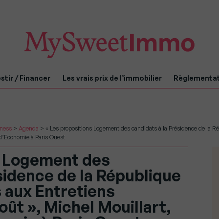
stir / Financer
Les vrais prix de l’immobilier
Règlementa
iness
>
Agenda
>
« Les propositions Logement des candidats à la Présidence de la R
r d’Economie à Paris Ouest
s Logement des
sidence de la République
 aux Entretiens
oût », Michel Mouillart,