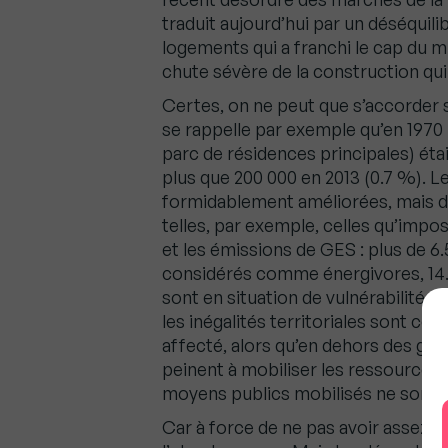
traduit aujourd’hui par un déséquili
logements qui a franchi le cap du mi
chute sévère de la construction qui
Certes, on ne peut que s’accorder s
se rappelle par exemple qu’en 1970
parc de résidences principales) étai
plus que 200 000 en 2013 (0.7 %). 
formidablement améliorées, mais de
telles, par exemple, celles qu’impo
et les émissions de GES : plus de 6
considérés comme énergivores, 14.
sont en situation de vulnérabilité 
les inégalités territoriales sont con
affecté, alors qu’en dehors des gra
peinent à mobiliser les ressources 
moyens publics mobilisés ne sont pa
Car à force de ne pas avoir assez c