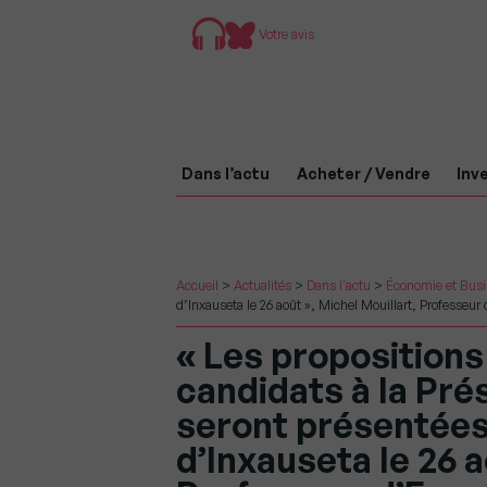
Votre avis
Dans l’actu
Acheter / Vendre
Inve
Accueil
>
Actualités
>
Dans l'actu
>
Économie et Bus
d’Inxauseta le 26 août », Michel Mouillart, Professeu
« Les proposition
candidats à la Pré
seront présentées
d’Inxauseta le 26 a