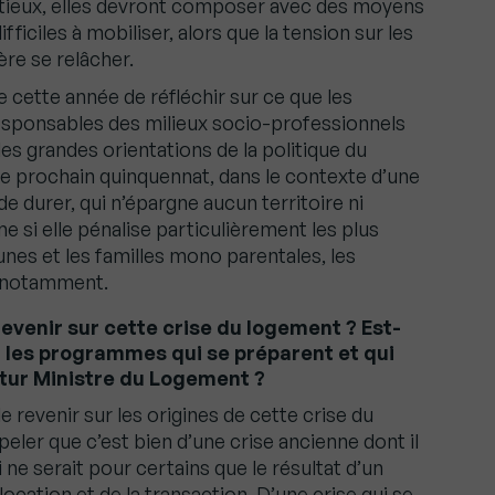
tieux, elles devront composer avec des moyens
fficiles à mobiliser, alors que la tension sur les
re se relâcher.
 cette année de réfléchir sur ce que les
responsables des milieux socio-professionnels
es grandes orientations de la politique du
le prochain quinquennat, dans le contexte d’une
de durer, qui n’épargne aucun territoire ni
si elle pénalise particulièrement les plus
eunes et les familles mono parentales, les
es notamment.
revenir sur cette crise du logement ? Est-
r les programmes qui se préparent et qui
utur Ministre du Logement ?
de revenir sur les origines de cette crise du
eler que c’est bien d’une crise ancienne dont il
i ne serait pour certains que le résultat d’un
ocation et de la transaction. D’une crise qui se