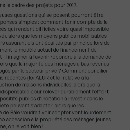
ns le cadre des projets pour 2017.
reuses questions qui se posent pourront être
ponses simples : comment tenir compte de la
s qui rendent difficiles voire quasi impossible
ivé), alors que les moyens publics mobilisables
ifs assurantiels ont écartés par principe lors de
mment le modèle actuel de financement de
ut-il imaginer à l’avenir répondre à la demande de
alors que la majorité des ménages à bas revenus
logés par le secteur privé ? Comment concilier
s récentes (loi ALUR et loi relative à la
uction de maisons individuelles, alors que la
ndispensable pour relever durablement l’effort
itifs publics d’incitation à investir dans le
riété peuvent s’adapter, alors que les
é de Bâle voudrait voir adopter vont lourdement
rimo accession à la propriété des ménages jeunes
 on le voit bien !