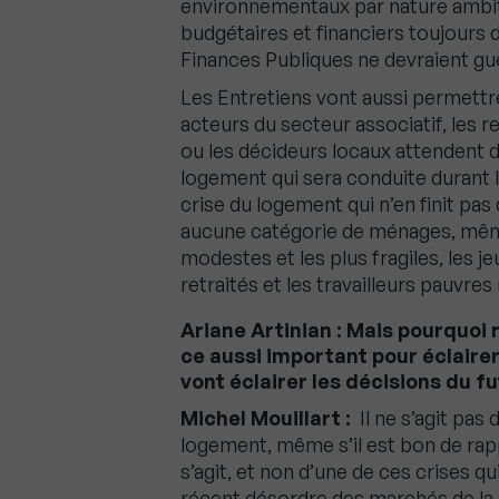
environnementaux par nature ambi
budgétaires et financiers toujours di
Finances Publiques ne devraient guè
Les Entretiens vont aussi permettre
acteurs du secteur associatif, les 
ou les décideurs locaux attendent d
logement qui sera conduite durant 
crise du logement qui n’en finit pas 
aucune catégorie de ménages, même 
modestes et les plus fragiles, les j
retraités et les travailleurs pauvr
Ariane Artinian : Mais pourquoi 
ce aussi important pour éclaire
vont éclairer les décisions du f
Michel Mouillart :
Il ne s’agit pas 
logement, même s’il est bon de rapp
s’agit, et non d’une de ces crises qu
récent désordre des marchés de la l