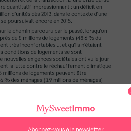
bre quantitatif impressionnant : un déficit en
llion d’unités dès 2013, dans le contexte d’une
 se poursuivait encore en 2015.
ur le chemin parcouru par le passé, lorsqu’on
 près de 8 millions de logements (48.6 % du
ent très inconfortables … et qu’ils n’étaient
Les conditions de logements se sont
 nouvelles exigences sociétales ont vu le jour
sent la lutte contre le réchauffement climatique
.5 millions de logements peuvent être
6 % des ménages (3.9 millions de ménages)
énergétique pour leur logement … Et à cet égard,
sidérables : l’espace rural est particulièrement
ndes métropoles les collectivités locales
nécessaires pour faire face. D’autant que les
s à la hauteur du défi quantitatif soulevé.
onstruit, une partie du parc bascule dans
Abonnez-vous à la newsletter