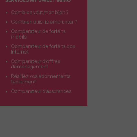
SERVICES MY SWEET'IMMO
Combien vaut mon bien ?
Combien puis-je emprunter ?
Comparateur de forfaits
mobile
Comparateur de forfaits box
Internet
Comparateur d’offres
déménagement
Résiliez vos abonnements
facilement
Comparateur d’assurances