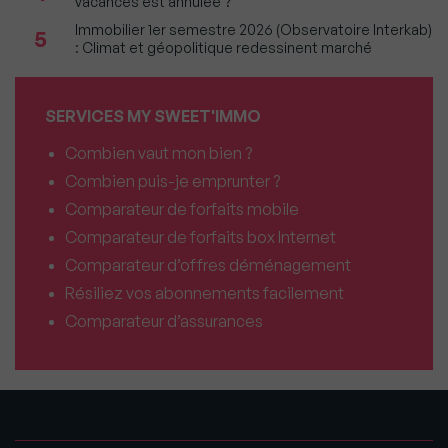
vacances est annulée ?
Immobilier 1er semestre 2026 (Observatoire Interkab)
5
: Climat et géopolitique redessinent marché
SERVICES MY SWEET'IMMO
Combien vaut mon bien ?
Combien puis-je emprunter ?
Comparateur de forfaits mobile
Comparateur de forfaits box Internet
Comparateur d’offres déménagement
Résiliez vos abonnements facilement
Comparateur d’assurances