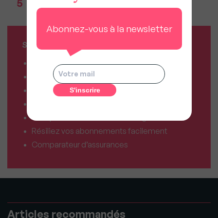
5
studios partent désormais à la vente, pas à la
location
Abonnez-vous à la newsletter
SERVICES MY SWEET'IMMO
Combien vaut mon bien ?
Combien puis-je emprunter ?
Comparateur de forfaits mobile
Comparateur de forfaits box Internet
Comparateur d’offres déménagement
Résiliez vos abonnements facilement
Comparateur d’assurances
Articles recommandés