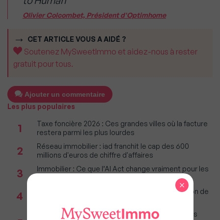
to Human"
Olivier Colcombet, Président d'Optimhome
CET ARTICLE VOUS A AIDÉ ?
Soutenez MySweetImmo et aidez-nous à rester
gratuit pour tous.
Ajouter un commentaire
Les plus populaires
Taxe foncière 2026 : Ces grandes villes où la facture
1
restera parmi les plus lourdes
Réseau immobilier : iad franchit le cap des 600
2
millions d'euros de chiffre d'affaires
Immobilier : Ce que l’AI Act change vraiment pour les
3
agences depuis le 2 août 2026
×
Incendies : Quels sont vos droits si votre location de
4
vacances est annulée ?
Marché immobilier (bilan Bien'ici) : La majorité des