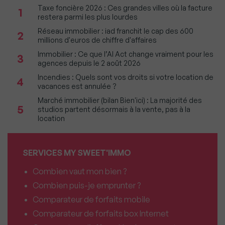
Taxe foncière 2026 : Ces grandes villes où la facture
1
restera parmi les plus lourdes
Réseau immobilier : iad franchit le cap des 600
2
millions d'euros de chiffre d'affaires
Immobilier : Ce que l’AI Act change vraiment pour les
3
agences depuis le 2 août 2026
Incendies : Quels sont vos droits si votre location de
4
vacances est annulée ?
Marché immobilier (bilan Bien'ici) : La majorité des
5
studios partent désormais à la vente, pas à la
location
SERVICES MY SWEET'IMMO
Combien vaut mon bien ?
Combien puis-je emprunter ?
Comparateur de forfaits mobile
Comparateur de forfaits box Internet