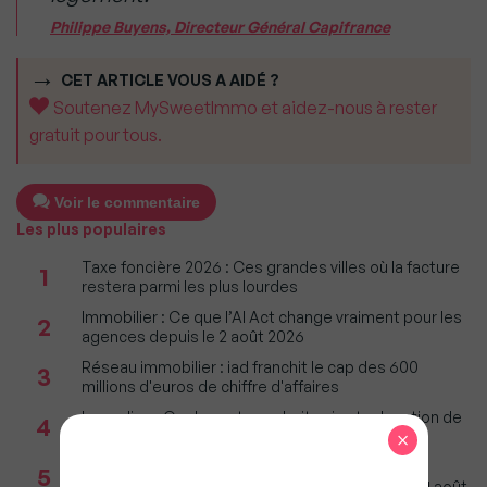
Philippe Buyens, Directeur Général Capifrance
CET ARTICLE VOUS A AIDÉ ?
Soutenez MySweetImmo et aidez-nous à rester
gratuit pour tous.
Voir le commentaire
Les plus populaires
Taxe foncière 2026 : Ces grandes villes où la facture
1
restera parmi les plus lourdes
Immobilier : Ce que l’AI Act change vraiment pour les
2
agences depuis le 2 août 2026
Réseau immobilier : iad franchit le cap des 600
3
millions d'euros de chiffre d'affaires
Incendies : Quels sont vos droits si votre location de
4
×
vacances est annulée ?
Agents immobiliers : Le décret sur la pige
5
téléphonique fixe les règles applicables dès le 11 août