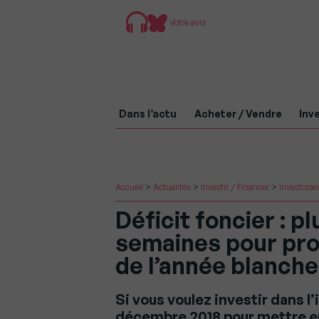
Votre avis
Dans l’actu
Acheter / Vendre
Inve
Accueil
>
Actualités
>
Investir / Financer
>
Investisse
Déficit foncier : 
semaines pour prof
de l’année blanche 
Si vous voulez investir dans l
décembre 2018 pour mettre en