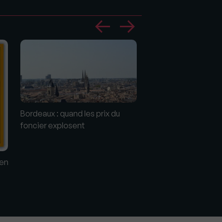
Bordeaux : quand les prix du
foncier explosent
Nouveautés fiscales
immobilières 2018 : d
stabilité malgré que
 en
changements