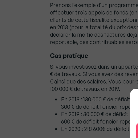
Prenons l’exemple d’un programme d
effectuer trois appels de fonds (en 
clients de cette fiscalité exceptionn
en 2018 (pour la totalité du prix des
déclarer la moitié des factures déjà
reportable, ces contribuables seron
Cas pratique
Si vous investissez dans un appart
€ de travaux. Si vous avez des reve
€ ainsi que des salaires. Vous pour
100 000 € de travaux en 2019.
En 2018 : 180 000 € de déficit fo
300 € de déficit foncier report
En 2019 : 80 000 € de déficit fon
600 € de déficit foncier report
En 2020 : 218 600€ de déficit f