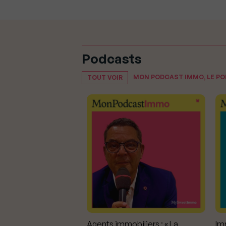
Podcasts
MON PODCAST IMMO, LE P
TOUT VOIR
mmobiliers :
Agents immobiliers : « La
Imm