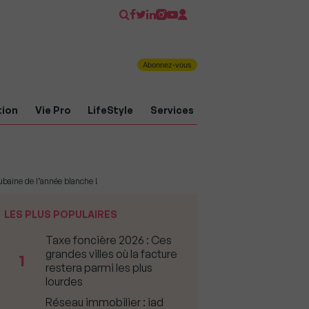
Abonnez-vous
tion
Vie Pro
LifeStyle
Services
aubaine de l’année blanche !
LES PLUS POPULAIRES
Taxe foncière 2026 : Ces
grandes villes où la facture
1
restera parmi les plus
lourdes
Réseau immobilier : iad