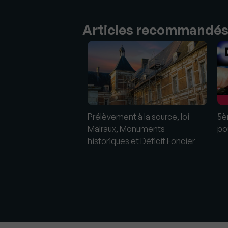
Articles recommandé
Prélèvement à la source, loi
5è
Malraux, Monuments
po
 fiscales
historiques et Déficit Foncier
s 2018 : de la
algré quelques
nts