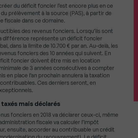
réer du déficit foncier l’est encore plus en ce
 du prélèvement à la source (PAS), à partir de
ne fiscale dans ce domaine.
ctibles des revenus fonciers. Lorsqu’ils sont
a différence représente un déficit foncier
l, dans la limite de 10.700 € par an. Au-delà, les
venus fonciers des 10 années qui suivent. En
ficit foncier doivent être mis en location
minimale de 3 années consécutives à compter
mis en place l’an prochain annulera la taxation
 contribuables. Ces derniers seront, en
exceptionnels.
 taxés mais déclarés
nus fonciers en 2018 va déclarer ceux-ci, même
’administration fiscale va calculer l’impôt
r, ensuite, accorder au contribuable un crédit
modernisation du recouvrement). Le déficit