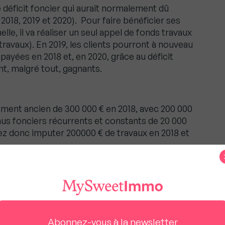
éficit foncier qui aurait normalement dû
2018, 2019 et 2020). Pour faire bénéficier ses
elle, il va réaliser un seul appel de fonds travaux
 travaux). En 2019, les clients pourront à nouveau
 payées en 2018 et, en 2020, grâce au déficit
t, malgré tout, gagnants.
ement ancien de 300 000 € en 2018, avec 200 000
nus fonciers récurrents et constants de 20 000
rez donc imputer 200000 € de travaux en 2018 et
ncier net ;
able sur les 10 années suivantes
cier net ;
able
oncier reportable
Abonnez-vous à la newsletter