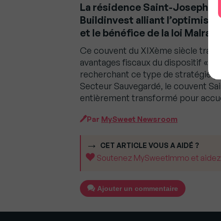
La résidence Saint-Joseph de
Buildinvest alliant l’optimisa
et le bénéfice de la loi Malrau
Ce couvent du XIXème siècle trans
avantages fiscaux du dispositif « M
recherchant ce type de stratégie pa
Secteur Sauvegardé, le couvent Sa
entièrement transformé pour accuei
Par
MySweet Newsroom
CET ARTICLE VOUS A AIDÉ ?
Soutenez MySweetImmo et aidez-no
Ajouter un commentaire