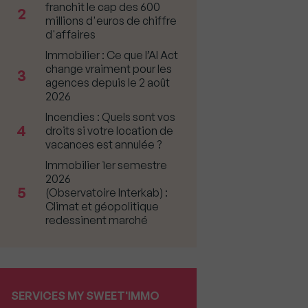
franchit le cap des 600
2
millions d'euros de chiffre
d'affaires
Immobilier : Ce que l’AI Act
change vraiment pour les
3
agences depuis le 2 août
2026
Incendies : Quels sont vos
4
droits si votre location de
vacances est annulée ?
Immobilier 1er semestre
2026
5
(Observatoire Interkab) :
Climat et géopolitique
redessinent marché
SERVICES MY SWEET'IMMO