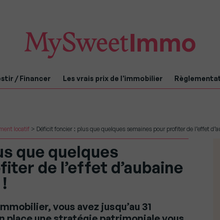
stir / Financer
Les vrais prix de l’immobilier
Règlementa
ment locatif
>
Déficit foncier : plus que quelques semaines pour profiter de l’effet d’
plus que quelques
iter de l’effet d’aubaine
!
’immobilier, vous avez jusqu’au 31
 place une stratégie patrimoniale vous