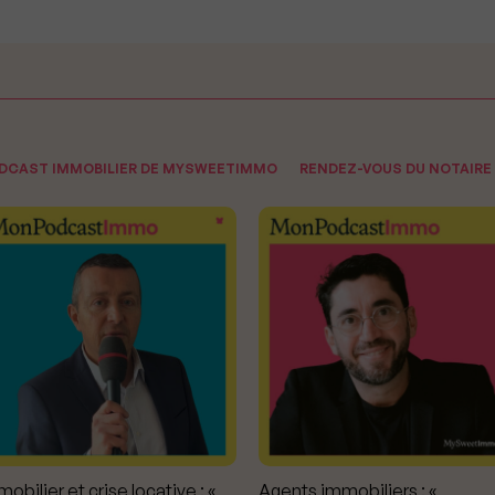
ODCAST IMMOBILIER DE MYSWEETIMMO
RENDEZ-VOUS DU NOTAIRE
obilier et crise locative : «
Agents immobiliers : «