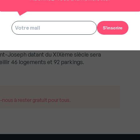
 Senlis (Oise), un programme
tion de cette règle fiscale exceptionnelle
x
formé en logements et bénéficiant des
alraux » est parfaitement adapté aux épargnants
trimoniale. Situé dans le centre ancien, classé
int-Joseph datant du XIXème siècle sera
llir 46 logements et 92 parkings.
us à rester gratuit pour tous.