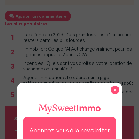
Ajouter un commentaire
Les plus populaires
Taxe foncière 2026 : Ces grandes villes où la facture
1
restera parmi les plus lourdes
Immobilier : Ce que l’AI Act change vraiment pour les
2
agences depuis le 2 août 2026
Incendies : Quels sont vos droits si votre location de
3
vacances est annulée ?
Agents immobiliers : Le décret sur la pige
4
téléphonique fixe les règles applicables dès le 11 août
×
Incendies en Gironde : Faut-il craindre une baisse des
5
prix sur le Bassin d'Arcachon ?
SERVICES MY SWEET'IMMO
Abonnez-vous à la newsletter
Combien vaut mon bien ?
Combien puis-je emprunter ?