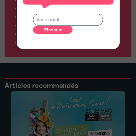
Comparateur de forfaits mobile
Comparateur de forfaits box Internet
Comparateur d’offres déménagement
Résiliez vos abonnements facilement
Comparateur d’assurances
Articles recommandés