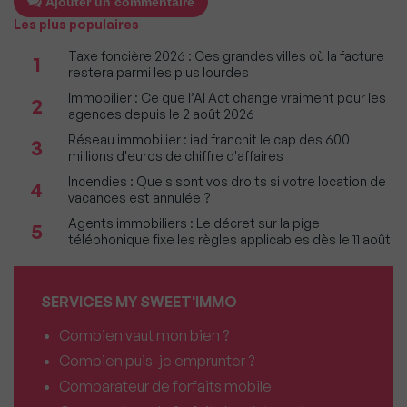
Ajouter un commentaire
Les plus populaires
Taxe foncière 2026 : Ces grandes villes où la facture
1
restera parmi les plus lourdes
Immobilier : Ce que l’AI Act change vraiment pour les
2
agences depuis le 2 août 2026
Réseau immobilier : iad franchit le cap des 600
3
millions d'euros de chiffre d'affaires
Incendies : Quels sont vos droits si votre location de
4
vacances est annulée ?
Agents immobiliers : Le décret sur la pige
5
téléphonique fixe les règles applicables dès le 11 août
SERVICES MY SWEET'IMMO
Combien vaut mon bien ?
Combien puis-je emprunter ?
Comparateur de forfaits mobile