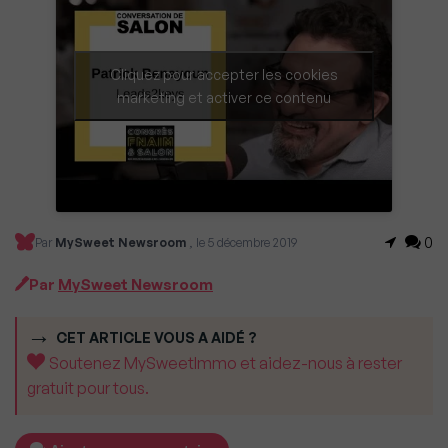
Cliquez pour accepter les cookies
marketing et activer ce contenu
0
Par
MySweet Newsroom
, le 5 décembre 2019
Par
MySweet Newsroom
CET ARTICLE VOUS A AIDÉ ?
Soutenez MySweetImmo et aidez-nous à rester
gratuit pour tous.