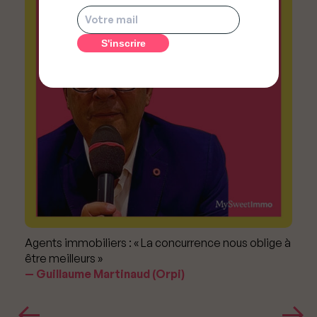
Agents immobiliers : « La concurrence nous oblige à
être meilleurs »
Guillaume Martinaud (Orpi)