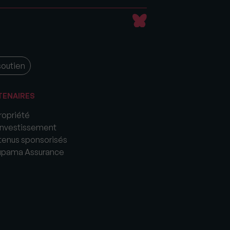
soutien
TENAIRES
opriété
nvestissement
enus sponsorisés
upama Assurance