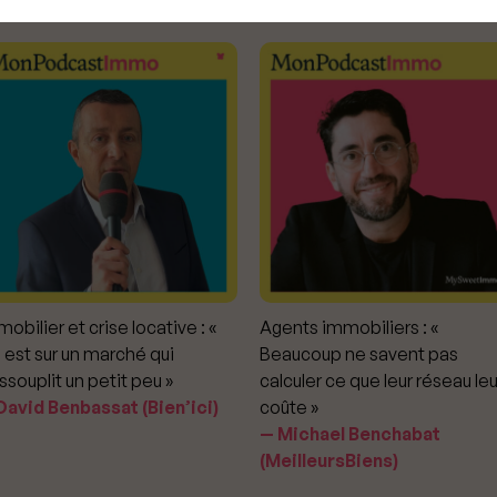
ODCAST IMMOBILIER DE MYSWEETIMMO
RENDEZ-VOUS DU NOTAIRE
obilier et crise locative : «
Agents immobiliers : «
 est sur un marché qui
Beaucoup ne savent pas
ssouplit un petit peu »
calculer ce que leur réseau leu
avid Benbassat (Bien’ici)
coûte »
Michael Benchabat
(MeilleursBiens)