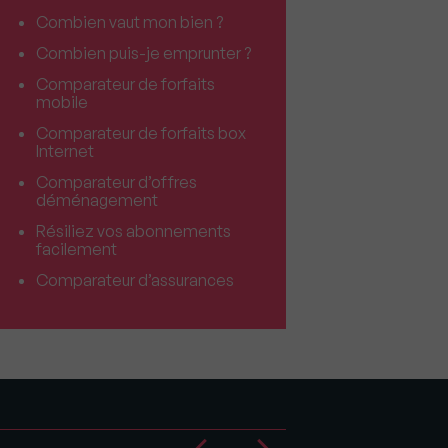
Combien vaut mon bien ?
Combien puis-je emprunter ?
Comparateur de forfaits
mobile
Comparateur de forfaits box
Internet
Comparateur d’offres
déménagement
Résiliez vos abonnements
facilement
Comparateur d’assurances