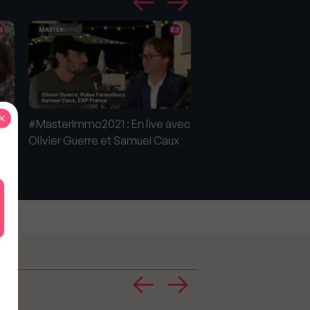
×
vec
#MasterImmo2021 : En live avec
#MasterImmo2021 : E
re
Olivier Guerre et Samuel Caux
Dominique et Samuel
Laurent