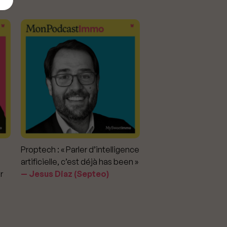
Proptech : « Parler d’intelligence
Marché immobilier : «
artificielle, c’est déjà has been »
pour apporter la vérit
r
Jesus Diaz (Septeo)
prix »
Delphine Rouxel 