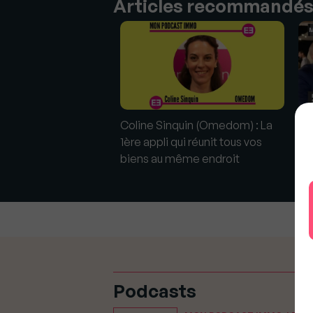
Articles recommandé
o2021 : En live avec
Coline Sinquin (Omedom) : La
#M
et Samuel De Saint
1ère appli qui réunit tous vos
Fré
biens au même endroit
Podcasts