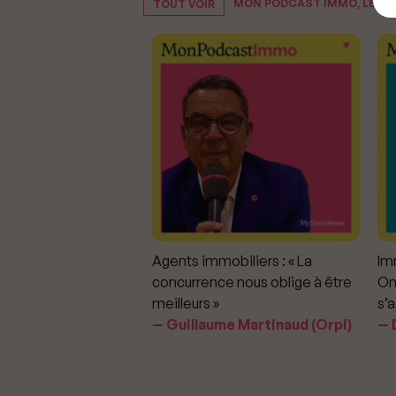
MON PODCAST IMMO, LE P
TOUT VOIR
mmobiliers :
Agents immobiliers : « La
Imm
iter les dérapages
concurrence nous oblige à être
On
meilleurs »
s’a
aavedra Largo
Guillaume Martinaud (Orpi)
D