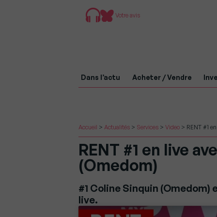
Votre avis
Dans l’actu
Acheter / Vendre
Inve
Accueil
>
Actualités
>
Services
>
Video
>
RENT #1 en
RENT #1 en live av
(Omedom)
#1 Coline Sinquin (Omedom) e
live.