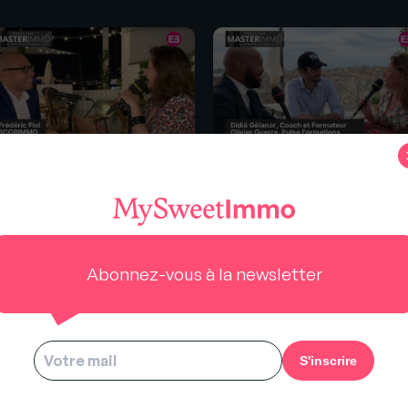
s
asterImmo2021 : En live avec
#MasterImmo2021 : En live a
déric Fiol
Didié Gélanor et Olivier Guer
Abonnez-vous à la newsletter