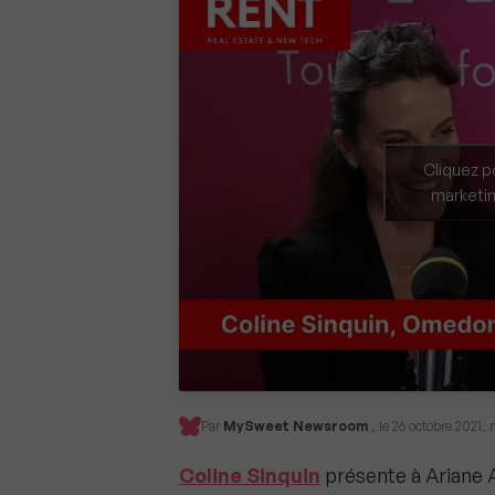
Cliquez p
marketin
Par
MySweet Newsroom
, le 26 octobre 2021, 
Coline Sinquin
présente à Ariane 