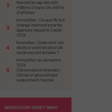
franchit le cap des 600
2
millions d'euros de chiffre
d'affaires
Immobilier : Ce que l’AI Act
change vraiment pour les
3
agences depuis le 2 août
2026
Incendies : Quels sont vos
4
droits si votre location de
vacances est annulée ?
Immobilier 1er semestre
2026
5
(Observatoire Interkab) :
Climat et géopolitique
redessinent marché
SERVICES MY SWEET'IMMO