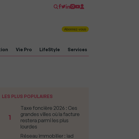
Abonnez-vous
tion
Vie Pro
LifeStyle
Services
LES PLUS POPULAIRES
Taxe foncière 2026 : Ces
grandes villes où la facture
1
restera parmi les plus
lourdes
Réseau immobilier : iad