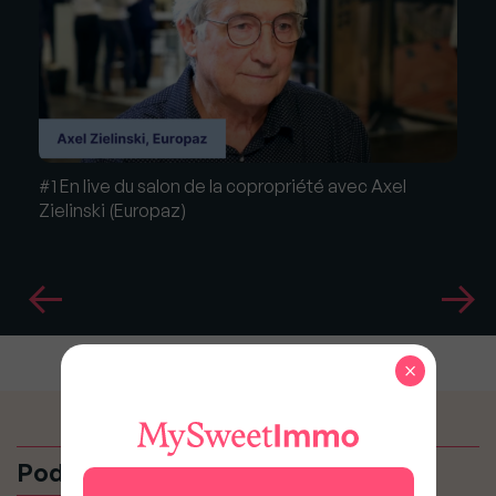
#1 En live du salon de la copropriété avec Axel
Zielinski (Europaz)
×
Podcasts