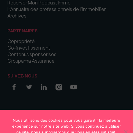
Réserver Mon Podcast Immo
L’Annuaire des professionnels de l’immobilier
Archives
PARTENAIRES
Copropriété
Co-investissement
Contenus sponsorisés
Groupama Assurance
SUIVEZ-NOUS
© COPYRIGHT 2026 MySweetImmo
Nous utilisons des cookies pour vous garantir la meilleure
expérience sur notre site web. Si vous continuez à utiliser
ce site, nous supposerons que vous en êtes satisfait.