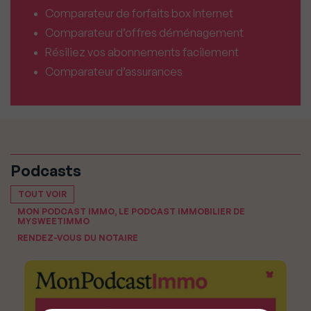
Comparateur de forfaits box Internet
Comparateur d’offres déménagement
Résiliez vos abonnements facilement
Comparateur d’assurances
Podcasts
TOUT VOIR
MON PODCAST IMMO, LE PODCAST IMMOBILIER DE
MYSWEETIMMO
RENDEZ-VOUS DU NOTAIRE