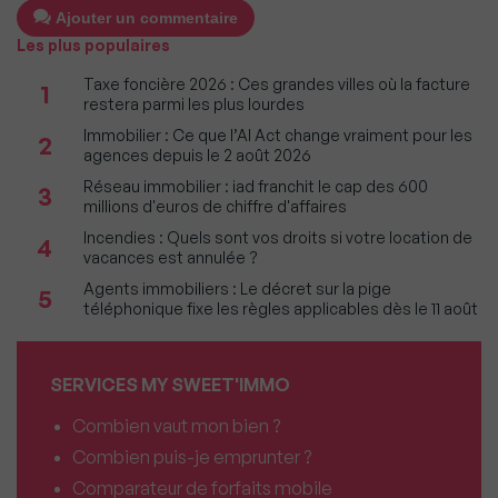
Ajouter un commentaire
Les plus populaires
Taxe foncière 2026 : Ces grandes villes où la facture
1
restera parmi les plus lourdes
Immobilier : Ce que l’AI Act change vraiment pour les
2
agences depuis le 2 août 2026
Réseau immobilier : iad franchit le cap des 600
3
millions d'euros de chiffre d'affaires
Incendies : Quels sont vos droits si votre location de
4
vacances est annulée ?
Agents immobiliers : Le décret sur la pige
5
téléphonique fixe les règles applicables dès le 11 août
SERVICES MY SWEET'IMMO
Combien vaut mon bien ?
Combien puis-je emprunter ?
Comparateur de forfaits mobile