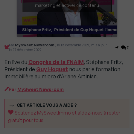
marketing et activer ce contenu
Par
MySweet Newsroom
, le 13 décembre 2021, mis à jour
0
le 27 décembre 2022
En live du
Congrès de la FNAIM
, Stéphane Fritz,
Président de
Guy Hoquet
nous parle formation
immobilière au micro d’Ariane Artinian.
Par
MySweet Newsroom
CET ARTICLE VOUS A AIDÉ ?
Soutenez MySweetImmo et aidez-nous à rester
gratuit pour tous.