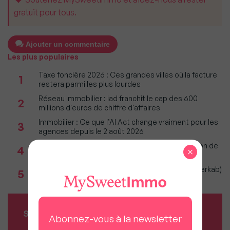
gratuit pour tous.
Ajouter un commentaire
Les plus populaires
Taxe foncière 2026 : Ces grandes villes où la facture
1
restera parmi les plus lourdes
Réseau immobilier : iad franchit le cap des 600
2
millions d'euros de chiffre d'affaires
Immobilier : Ce que l’AI Act change vraiment pour les
3
agences depuis le 2 août 2026
Incendies : Quels sont vos droits si votre location de
4
×
vacances est annulée ?
Immobilier 1er semestre 2026 (Observatoire Interkab)
5
: Climat et géopolitique redessinent marché
SERVICES MY SWEET'IMMO
Abonnez-vous à la newsletter