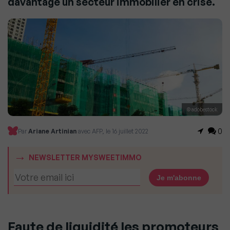
davantage un secteur immobilier en crise.
© adobestock
0
Par
Ariane Artinian
avec AFP, le 16 juillet 2022
NEWSLETTER MYSWEETIMMO
Faute de liquidité les promoteurs