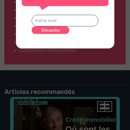
Combien vaut mon bien ?
Combien puis-je emprunter ?
Comparateur de forfaits mobile
Comparateur de forfaits box Internet
Comparateur d’offres déménagement
Résiliez vos abonnements facilement
Comparateur d’assurances
Articles recommandés