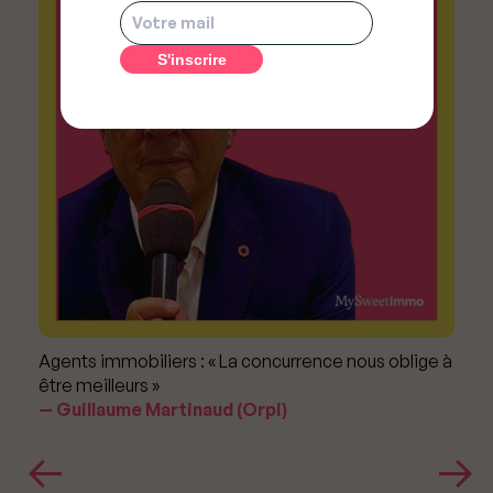
Agents immobiliers : « La concurrence nous oblige à
être meilleurs »
Guillaume Martinaud (Orpi)