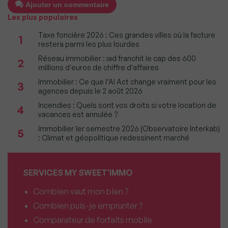
Ajouter un commentaire
Les plus populaires
Taxe foncière 2026 : Ces grandes villes où la facture
1
restera parmi les plus lourdes
Réseau immobilier : iad franchit le cap des 600
2
millions d'euros de chiffre d'affaires
Immobilier : Ce que l’AI Act change vraiment pour les
3
agences depuis le 2 août 2026
Incendies : Quels sont vos droits si votre location de
4
vacances est annulée ?
Immobilier 1er semestre 2026 (Observatoire Interkab)
5
: Climat et géopolitique redessinent marché
SERVICES MY SWEET'IMMO
Combien vaut mon bien ?
Combien puis-je emprunter ?
Comparateur de forfaits mobile