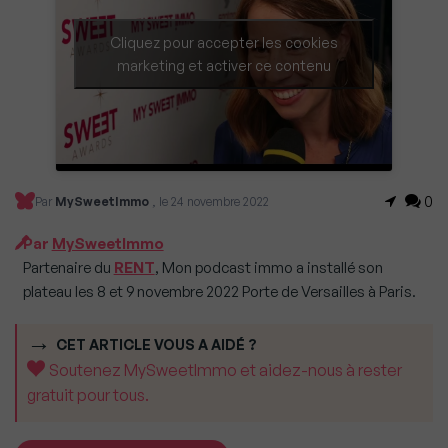
Cliquez pour accepter les cookies
marketing et activer ce contenu
0
Par
MySweetImmo
, le 24 novembre 2022
Par
MySweetImmo
Partenaire du
RENT
, Mon podcast immo a installé son
plateau les 8 et 9 novembre 2022 Porte de Versailles à Paris.
CET ARTICLE VOUS A AIDÉ ?
Soutenez MySweetImmo et aidez-nous à rester
gratuit pour tous.