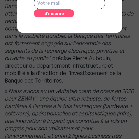
Banque des Territoires est particulièrement
attentive au maillage fin des territoires en points de
recharge pour tous les types de véhicules, y
compris 2 roues. Pionnière dans l’investissement
dans la mobilité durable, la Banque des Territoires
est fortement engagée sur l’ensemble des
segments de la recharge électrique, privative et
ouverte au public
” précise Pierre Aubouin,
directeur du département infrastructure et
mobilité à la direction de l’investissement de la
Banque des Territoires.
«
Nous avions eu un véritable coup de cœur en 2020
pour ZEWAY : une équipe ultra robuste, de fortes
barrières à l’entrée à la fois techniques (hardware +
software), opérationnelles et capitalistiques (infra),
une innovation à impact qui constitue à la fois un
progrès pour son utilisateur et pour
l’environnement, et enfin 2 lignes business très