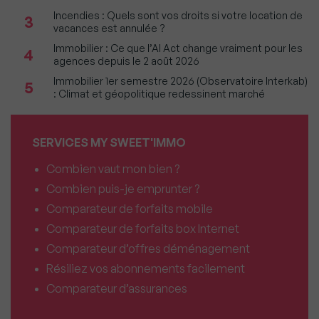
Incendies : Quels sont vos droits si votre location de
3
vacances est annulée ?
Immobilier : Ce que l’AI Act change vraiment pour les
4
agences depuis le 2 août 2026
Immobilier 1er semestre 2026 (Observatoire Interkab)
5
: Climat et géopolitique redessinent marché
SERVICES MY SWEET'IMMO
Combien vaut mon bien ?
Combien puis-je emprunter ?
Comparateur de forfaits mobile
Comparateur de forfaits box Internet
Comparateur d’offres déménagement
Résiliez vos abonnements facilement
Comparateur d’assurances