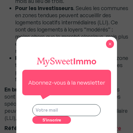
mois au lieu de trois.
Pour les investisseurs
. Seules les communes
en zones tendues peuvent accueillir des
logements locatifs intermédiaires (LLI). Ce
sont des logements à loyers “modérés” :
moins chers que le marché classique, mais plus
×
élevés que le social, pour loger les classes
moyennes.
Pour les collectivités
. Le classement en zone
tendue permet de lancer plus facilement des
projets de construction et d’obtenir des
financements publics.
Abonnez-vous à la newsletter
En bref
: En bref : en zone tendue, les locataires
sont mieux protégés, les bailleurs ont des règles
spécifiques à respecter, et les investisseurs
peuvent miser sur le logement locatif intermédiaire
(LLI), destiné aux classes moyennes.
Référence juridique
:
Arrêté du 5 septembre