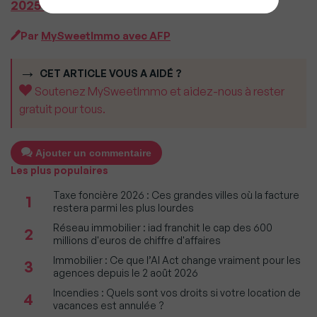
2025
modifiant l’arrêté du 1er août 2014
Par
MySweetImmo avec AFP
CET ARTICLE VOUS A AIDÉ ?
Soutenez MySweetImmo et aidez-nous à rester
gratuit pour tous.
Ajouter un commentaire
Les plus populaires
Taxe foncière 2026 : Ces grandes villes où la facture
1
restera parmi les plus lourdes
Réseau immobilier : iad franchit le cap des 600
2
millions d'euros de chiffre d'affaires
Immobilier : Ce que l’AI Act change vraiment pour les
3
agences depuis le 2 août 2026
Incendies : Quels sont vos droits si votre location de
4
vacances est annulée ?