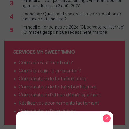
Immobilier : Ce que l’AI Act change vraiment pour les
3
agences depuis le 2 août 2026
Incendies : Quels sont vos droits si votre location de
4
vacances est annulée ?
Immobilier 1er semestre 2026 (Observatoire Interkab)
5
: Climat et géopolitique redessinent marché
SERVICES MY SWEET'IMMO
Combien vaut mon bien ?
Combien puis-je emprunter ?
Comparateur de forfaits mobile
Comparateur de forfaits box Internet
Comparateur d’offres déménagement
Résiliez vos abonnements facilement
Comparateur d’assurances
×