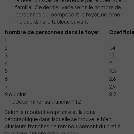
le revenu fiscal de référence par le coefficient
familial. Ce dernier varie selon le nombre de
personnes qui composent le foyer, comme
indiqué dans le tableau suivant :
Nombre de personnes dans le foyer
Coefficie
1
1
2
1.4
3
1.7
4
2
5
2.3
6
2.6
7
2.9
8 ou plus
3.2
Déterminer sa tranche PTZ
Selon le montant emprunté et la zone
géographique dans laquelle se trouve le bien,
plusieurs tranches de remboursement du prêt à
taux zéro ont été déterminées.