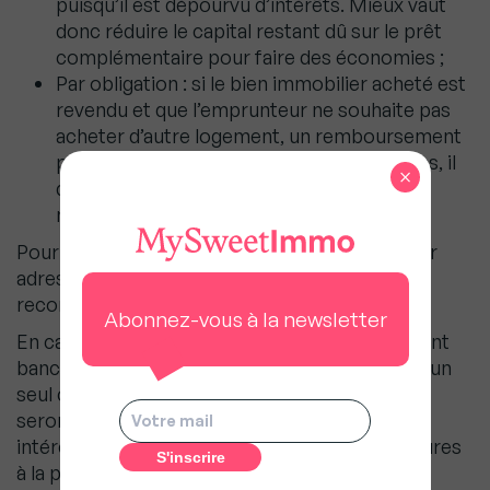
puisqu’il est dépourvu d’intérêts. Mieux vaut
donc réduire le capital restant dû sur le prêt
complémentaire pour faire des économies ;
Par obligation : si le bien immobilier acheté est
revendu et que l’emprunteur ne souhaite pas
acheter d’autre logement, un remboursement
peut avoir lieu par anticipation. Dans ce cas, il
×
devra attendre deux ans pour obtenir un
nouveau prêt à taux zéro.
Pour rembourser par anticipation, l’emprunteur
adresse une demande à la banque par lettre
recommandée avec accusé de réception.
Abonnez-vous à la newsletter
En cas de rachat de prêt, le nouvel établissement
bancaire considère tous les emprunts comme un
seul crédit. Les avantages du prêt à taux zéro
seront perdus. Le rachat de crédit n’est donc
intéressant que si les économies sont supérieures
à la perte du PTZ.