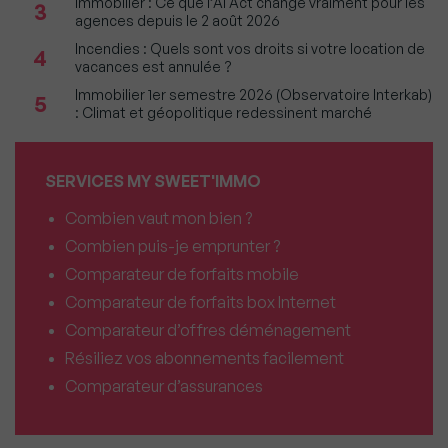
Immobilier : Ce que l’AI Act change vraiment pour les
3
agences depuis le 2 août 2026
Incendies : Quels sont vos droits si votre location de
4
vacances est annulée ?
Immobilier 1er semestre 2026 (Observatoire Interkab)
5
: Climat et géopolitique redessinent marché
SERVICES MY SWEET'IMMO
Combien vaut mon bien ?
Combien puis-je emprunter ?
Comparateur de forfaits mobile
Comparateur de forfaits box Internet
Comparateur d’offres déménagement
Résiliez vos abonnements facilement
Comparateur d’assurances