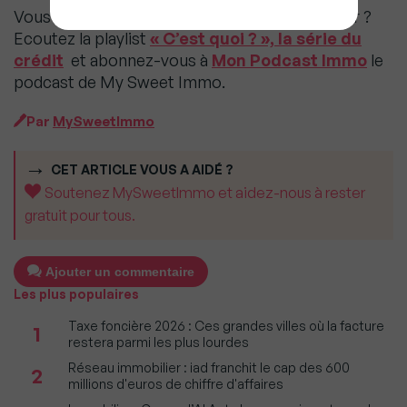
Vous voulez tout savoir sur le crédit immobilier ?
Ecoutez la playlist
« C’est quoi ? », la série du
crédit
et abonnez-vous à
Mon Podcast Immo
le
podcast de My Sweet Immo.
Par
MySweetImmo
CET ARTICLE VOUS A AIDÉ ?
Soutenez MySweetImmo et aidez-nous à rester
gratuit pour tous.
Ajouter un commentaire
Les plus populaires
Taxe foncière 2026 : Ces grandes villes où la facture
1
restera parmi les plus lourdes
Réseau immobilier : iad franchit le cap des 600
2
millions d'euros de chiffre d'affaires