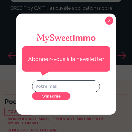
CREDIT by CAFPI, la nouvelle application mobile !
×
Abonnez-vous à la newsletter
Podcasts
TOUT VOIR
MON PODCAST IMMO, LE PODCAST IMMOBILIER DE
MYSWEETIMMO
RENDEZ-VOUS DU NOTAIRE