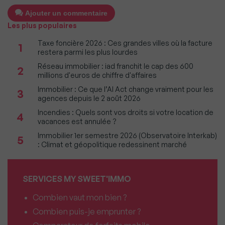
Ajouter un commentaire
Les plus populaires
Taxe foncière 2026 : Ces grandes villes où la facture
1
restera parmi les plus lourdes
Réseau immobilier : iad franchit le cap des 600
2
millions d'euros de chiffre d'affaires
Immobilier : Ce que l’AI Act change vraiment pour les
3
agences depuis le 2 août 2026
Incendies : Quels sont vos droits si votre location de
4
vacances est annulée ?
Immobilier 1er semestre 2026 (Observatoire Interkab)
5
: Climat et géopolitique redessinent marché
SERVICES MY SWEET'IMMO
Combien vaut mon bien ?
Combien puis-je emprunter ?