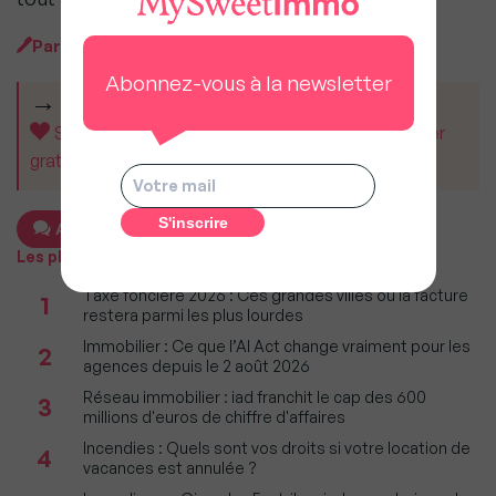
Par
MySweet Newsroom
Abonnez-vous à la newsletter
CET ARTICLE VOUS A AIDÉ ?
Soutenez MySweetImmo et aidez-nous à rester
gratuit pour tous.
Ajouter un commentaire
Les plus populaires
Taxe foncière 2026 : Ces grandes villes où la facture
1
restera parmi les plus lourdes
Immobilier : Ce que l’AI Act change vraiment pour les
2
agences depuis le 2 août 2026
Réseau immobilier : iad franchit le cap des 600
3
millions d'euros de chiffre d'affaires
Incendies : Quels sont vos droits si votre location de
4
vacances est annulée ?