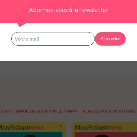
Abonnez-vous à la newsletter
s honoraires de l'agence
Stéphane Plazza : « En
mobilière sont-ils
Immobilier, ce que femme ve
gociables ?
Dieu le veut ! »
ODCAST IMMOBILIER DE MYSWEETIMMO
RENDEZ-VOUS DU NOTAIRE