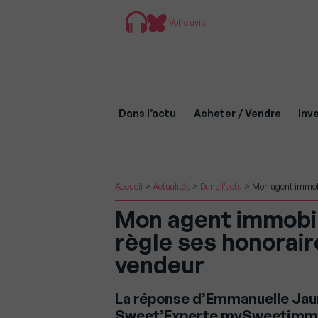
Votre avis
Dans l’actu
Acheter / Vendre
Inve
Accueil
>
Actualités
>
Dans l'actu
>
Mon agent immobil
Mon agent immobili
règle ses honorair
vendeur
La réponse d’Emmanuelle Jaune
Sweet’Experte mySweetimm