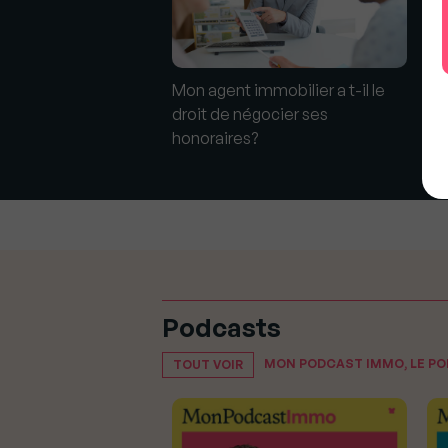
immobilier peut-il
Mon agent immobilier a t-il le
Le
r de justifier un
droit de négocier ses
im
honoraires?
né
Podcasts
MON PODCAST IMMO, LE P
TOUT VOIR