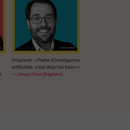
Proptech : « Parler d’intelligence
Marché immobilier : «
artificielle, c’est déjà has been »
pour apporter la vérit
r
Jesus Diaz (Septeo)
prix »
Delphine Rouxel 