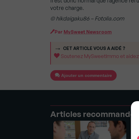
Il est donc normal que l’agence ref
votre charge.
© hikdaigaku86 – Fotolia.com
Par
MySweet Newsroom
CET ARTICLE VOUS A AIDÉ ?
Soutenez MySweetImmo et aidez-no
Ajouter un commentaire
Articles recommandé