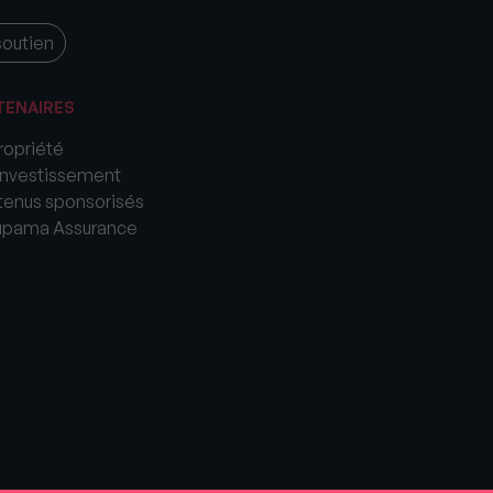
soutien
TENAIRES
opriété
nvestissement
enus sponsorisés
upama Assurance