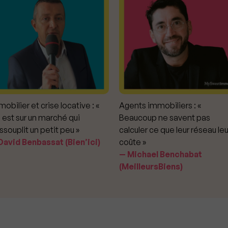
obilier et crise locative : «
Agents immobiliers : «
 est sur un marché qui
Beaucoup ne savent pas
ssouplit un petit peu »
calculer ce que leur réseau leu
avid Benbassat (Bien’ici)
coûte »
Michael Benchabat
(MeilleursBiens)