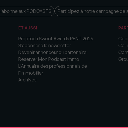
m’abonne aux PODCASTS
Participez à notre campagne de 
ET AUSSI
PAR
Proptech Sweet Awards RENT 2025
Copr
S’abonner à la newsletter
Co-i
Devenir annonceur ou partenaire
Cont
Réserver Mon Podcast Immo
Gro
L’Annuaire des professionnels de
l’immobilier
Archives