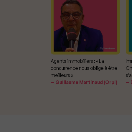
mmobiliers :
Agents immobiliers : « La
Imm
iter les dérapages
concurrence nous oblige à être
On
meilleurs »
s’a
aavedra Largo
Guillaume Martinaud (Orpi)
D