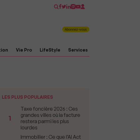
Abonnez-vous
tion
Vie Pro
LifeStyle
Services
LES PLUS POPULAIRES
Taxe foncière 2026 : Ces
grandes villes où la facture
1
restera parmi les plus
lourdes
Immobilier : Ce que l’AI Act