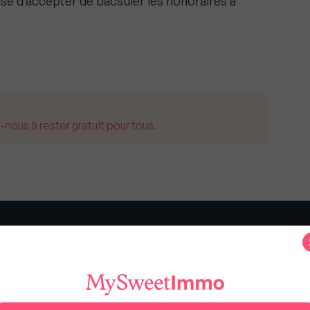
use d’accepter de bacsuler les honoraires à
us à rester gratuit pour tous.
s