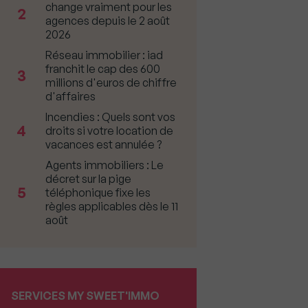
change vraiment pour les
2
agences depuis le 2 août
2026
Réseau immobilier : iad
franchit le cap des 600
3
millions d'euros de chiffre
d'affaires
Incendies : Quels sont vos
4
droits si votre location de
vacances est annulée ?
Agents immobiliers : Le
décret sur la pige
5
téléphonique fixe les
règles applicables dès le 11
août
SERVICES MY SWEET'IMMO