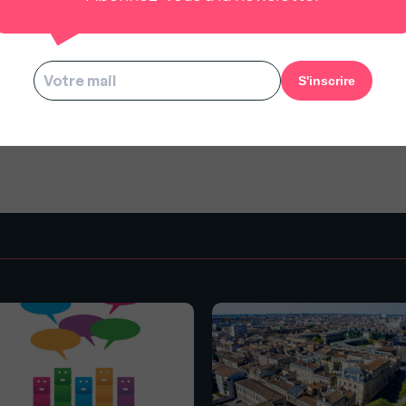
us à rester gratuit pour tous.
s