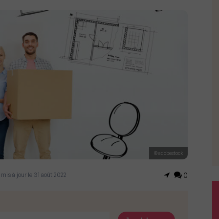
© adobestock
 mis à jour le 31 août 2022
0