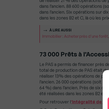
de réaliser 21 % des opérations de
dans l’ancien. 88 600 opérations (so
dans l’ancien. Six opérations sur di
dans les zones B2 et C, là où les pri
À LIRE AUSSI
Immobilier : Acheter près d'une forêt,
73 000 Prêts à l’Access
Le PAS a permis de financer près d
total de production de PAS était de 
réaliser 13% des opérations de pri
l’ancien. 26 000 opérations (soit 36
64 %) dans l’ancien. Près de six op
été réalisées dans les zones B2 et C
Pour retrouver l
‘intégralité de l’é