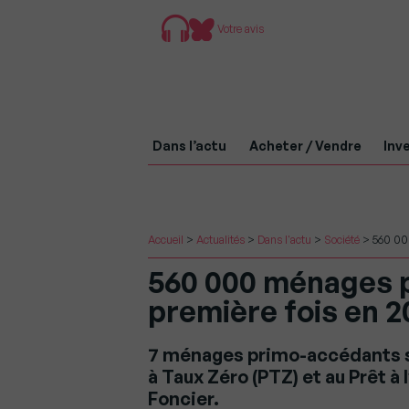
Votre avis
Dans l’actu
Acheter / Vendre
Inve
Accueil
>
Actualités
>
Dans l'actu
>
Société
>
560 000
560 000 ménages p
première fois en 2
7 ménages primo-accédants sur
à Taux Zéro (PTZ) et au Prêt à
Foncier.