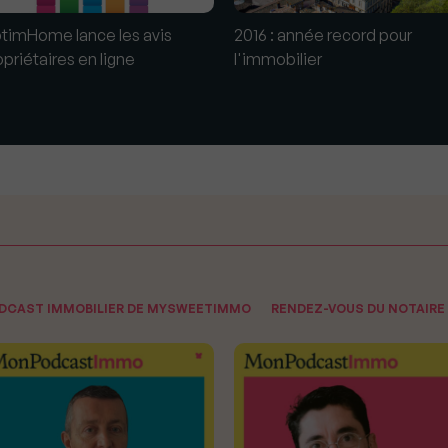
timHome lance les avis
2016 : année record pour
opriétaires en ligne
l'immobilier
ODCAST IMMOBILIER DE MYSWEETIMMO
RENDEZ-VOUS DU NOTAIRE