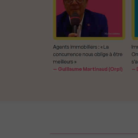
mmobiliers :
Agents immobiliers : « La
Imm
iter les dérapages
concurrence nous oblige à être
On
meilleurs »
s’a
aavedra Largo
Guillaume Martinaud (Orpi)
D