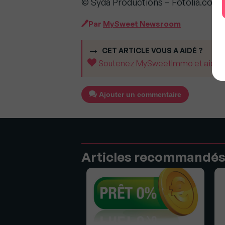
© Syda Productions – Fotolia.com
Par
MySweet Newsroom
CET ARTICLE VOUS A AIDÉ ?
Soutenez MySweetImmo et aidez-no
Ajouter un commentaire
Articles recommandé