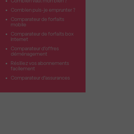
Combien vaut mon bien ?
Combien puis-je emprunter ?
Comparateur de forfaits
mobile
Comparateur de forfaits box
Internet
Comparateur d’offres
déménagement
Résiliez vos abonnements
facilement
Comparateur d’assurances