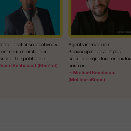
obilier et crise locative : «
Agents immobiliers : «
 est sur un marché qui
Beaucoup ne savent pas
ssouplit un petit peu »
calculer ce que leur réseau leu
avid Benbassat (Bien’ici)
coûte »
Michael Benchabat
(MeilleursBiens)