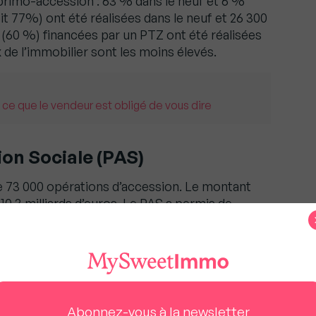
 primo-accession : 63 % dans le neuf et 6 %
it 77%) ont été réalisées dans le neuf et 26 300
x (60 %) financées par un PTZ ont été réalisées
x de l’immobilier sont les moins élevés.
 ce que le vendeur est obligé de vous dire
ion Sociale (PAS)
e 73 000 opérations d’accession. Le montant
10,3 milliards d’euros. Le PAS a permis de
mo-accession : 18 % dans le neuf et 11 % dans
 %) ont été réalisées dans le neuf et 47 000 (soit
érations sur dix (58 %) financées par un PAS ont
.
tude du Crédit Foncier, c’est ici !
Abonnez-vous à la newsletter