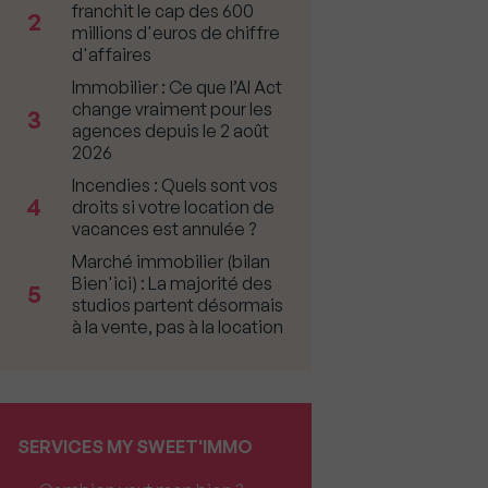
franchit le cap des 600
2
millions d'euros de chiffre
d'affaires
Immobilier : Ce que l’AI Act
change vraiment pour les
3
agences depuis le 2 août
2026
Incendies : Quels sont vos
4
droits si votre location de
vacances est annulée ?
Marché immobilier (bilan
Bien'ici) : La majorité des
5
studios partent désormais
à la vente, pas à la location
SERVICES MY SWEET'IMMO