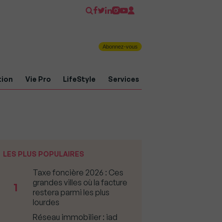
Abonnez-vous
tion
Vie Pro
LifeStyle
Services
LES PLUS POPULAIRES
Taxe foncière 2026 : Ces
grandes villes où la facture
1
restera parmi les plus
lourdes
Réseau immobilier : iad