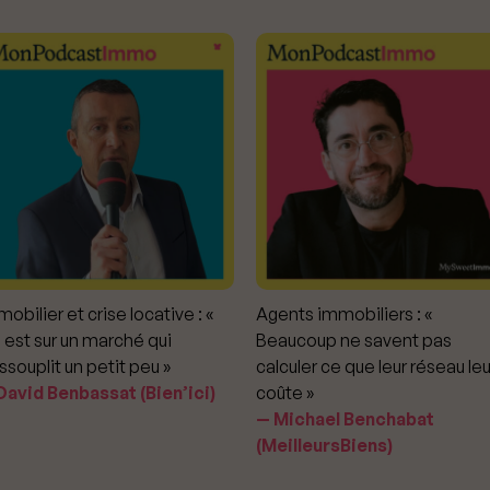
obilier et crise locative : «
Agents immobiliers : «
 est sur un marché qui
Beaucoup ne savent pas
ssouplit un petit peu »
calculer ce que leur réseau leu
avid Benbassat (Bien’ici)
coûte »
Michael Benchabat
(MeilleursBiens)