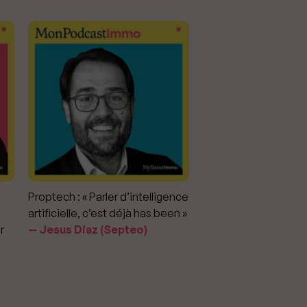
Proptech : « Parler d’intelligence
Marché immobilier : «
artificielle, c’est déjà has been »
pour apporter la vérit
r
Jesus Diaz (Septeo)
prix »
Delphine Rouxel 