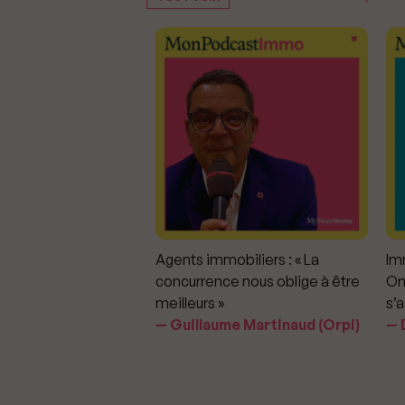
mmobiliers :
Agents immobiliers : « La
Imm
iter les dérapages
concurrence nous oblige à être
On
meilleurs »
s’a
aavedra Largo
Guillaume Martinaud (Orpi)
D