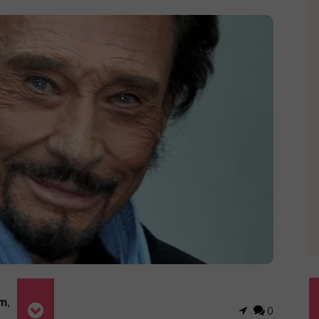
m
,
0