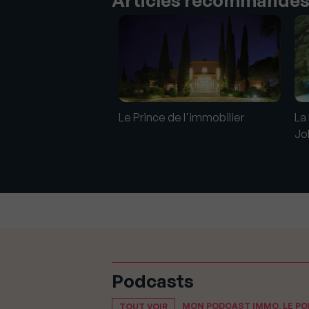
Le Prince de l'immobilier
La
yday, le rocker qui
Jo
belles maisons
Podcasts
MON PODCAST IMMO, LE P
TOUT VOIR