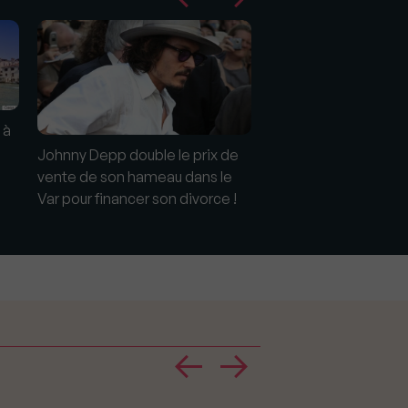
 à
Johnny Depp double le prix de
Johnny Hallyday, le r
vente de son hameau dans le
aimait les belles ma
Var pour financer son divorce !