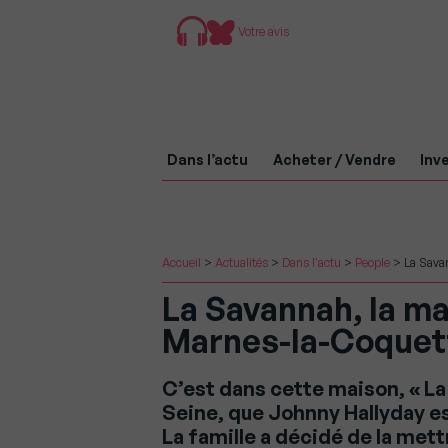
Votre avis
Dans l’actu
Acheter / Vendre
Inve
Accueil
>
Actualités
>
Dans l'actu
>
People
>
La Sava
La Savannah, la m
Marnes-la-Coquett
C’est dans cette maison, « La
Seine, que Johnny Hallyday es
La famille a décidé de la mett