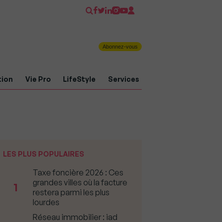
Abonnez-vous
tion
Vie Pro
LifeStyle
Services
LES PLUS POPULAIRES
Taxe foncière 2026 : Ces
grandes villes où la facture
1
restera parmi les plus
lourdes
Réseau immobilier : iad