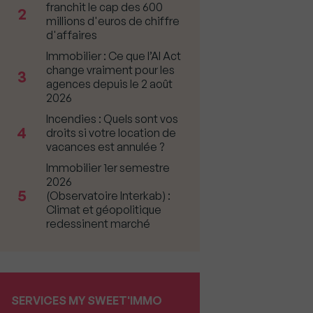
franchit le cap des 600
2
millions d'euros de chiffre
d'affaires
Immobilier : Ce que l’AI Act
change vraiment pour les
3
agences depuis le 2 août
2026
Incendies : Quels sont vos
4
droits si votre location de
vacances est annulée ?
Immobilier 1er semestre
2026
5
(Observatoire Interkab) :
Climat et géopolitique
redessinent marché
SERVICES MY SWEET'IMMO