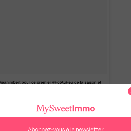
jeanimbert pour ce premier #PotAuFeu de la saison et
a Hallyday
(@lhallyday) le
26 Oct. 2017 à 5 :21 PDT
end six chambres, une salle de cinéma, une
 Savannah »
avait été achetée en 1999 par
Abonnez-vous à la newsletter
les deux décidé la mise en vente du lieu il y a