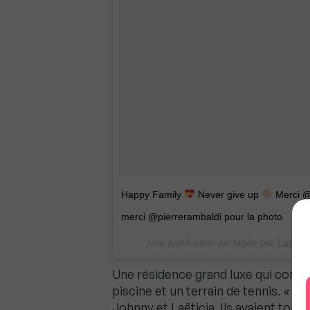
Happy Family
Never give up
Merci @
merci @pierrerambaldi pour la photo
Une publication partagée par
Laetici
Une résidence grand luxe qui compr
piscine et un terrain de tennis.
« La
Johnny et Laëticia. Ils avaient tous 