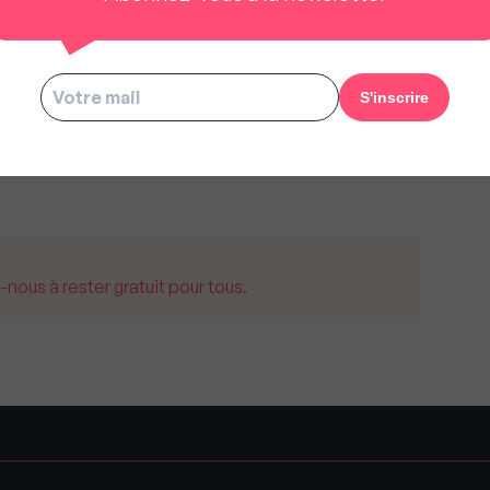
abitaient que très peu, vivant surtout entre Saint
de la demeure était à l’époque compris entre 26
ait meublée, jusqu’à 18 millions si elle était
ssible de connaître la mise à prix, car la vente
ret. D’après Le Parisien, certains sites
oscillant entre 20 et 30 millions d’euros.
us à rester gratuit pour tous.
s