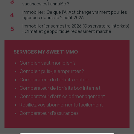
3
vacances est annulée ?
Immobilier : Ce que l’AI Act change vraiment pour les
4
agences depuis le 2 août 2026
Immobilier 1er semestre 2026 (Observatoire Interkab)
5
: Climat et géopolitique redessinent marché
SERVICES MY SWEET'IMMO
Combien vaut mon bien ?
Combien puis-je emprunter ?
Comparateur de forfaits mobile
Comparateur de forfaits box Internet
Comparateur d’offres déménagement
Résiliez vos abonnements facilement
Comparateur d’assurances