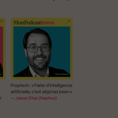
Proptech : « Parler d’intelligence
Marché immobilier : «
artificielle, c’est déjà has been »
pour apporter la vérit
r
Jesus Diaz (Septeo)
prix »
Delphine Rouxel 