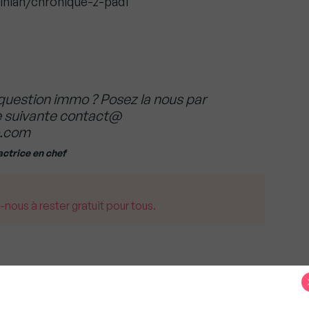
inian/chronique-2-pad1
question immo ? Posez la nous par
se suivante contact@
.com
actrice en chef
us à rester gratuit pour tous.