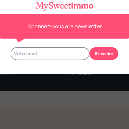
s
Abonnez-vous à la newsletter
 Sweet Question :
My Sweet Question :
omment devient-on agent
"Comment choisir son agent
mobilier ?"
immobilier ?"