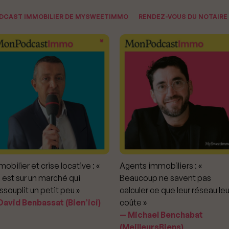
ODCAST IMMOBILIER DE MYSWEETIMMO
RENDEZ-VOUS DU NOTAIRE
obilier et crise locative : «
Agents immobiliers : «
 est sur un marché qui
Beaucoup ne savent pas
ssouplit un petit peu »
calculer ce que leur réseau leu
avid Benbassat (Bien’ici)
coûte »
Michael Benchabat
(MeilleursBiens)