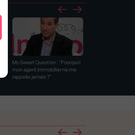
My Sweet Question : "Pourquoi
Crédit immobilier : L
mon agent immobilier ne me
légèrement baissé d
rappelle jamais ?"
rentrée !