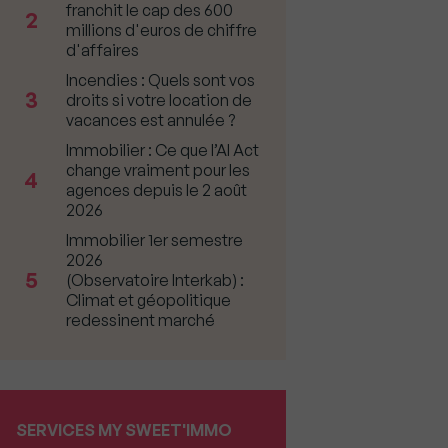
franchit le cap des 600
2
millions d'euros de chiffre
d'affaires
Incendies : Quels sont vos
3
droits si votre location de
vacances est annulée ?
Immobilier : Ce que l’AI Act
change vraiment pour les
4
agences depuis le 2 août
2026
Immobilier 1er semestre
2026
5
(Observatoire Interkab) :
Climat et géopolitique
redessinent marché
SERVICES MY SWEET'IMMO