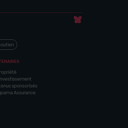
soutien
TENAIRES
opriété
nvestissement
enus sponsorisés
upama Assurance