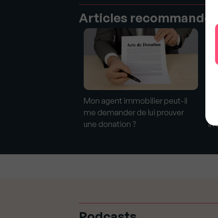
Articles recommandé
bilier : Les taux ont
Mon agent immobilier peut-il
My
 baissé depuis la
me demander de lui prouver
"C
une donation ?
im
Podcasts