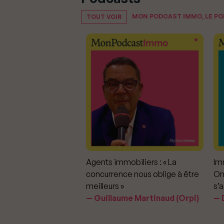
MON PODCAST IMMO, LE P
TOUT VOIR
mmobiliers :
Agents immobiliers : « La
Imm
iter les dérapages
concurrence nous oblige à être
On
meilleurs »
s’a
aavedra Largo
Guillaume Martinaud (Orpi)
D