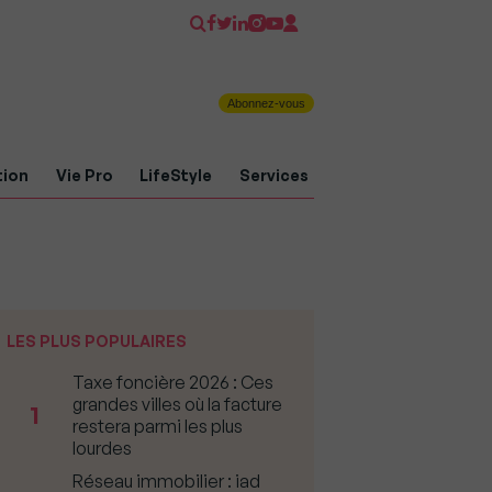
Abonnez-vous
tion
Vie Pro
LifeStyle
Services
LES PLUS POPULAIRES
Taxe foncière 2026 : Ces
grandes villes où la facture
1
restera parmi les plus
lourdes
Réseau immobilier : iad