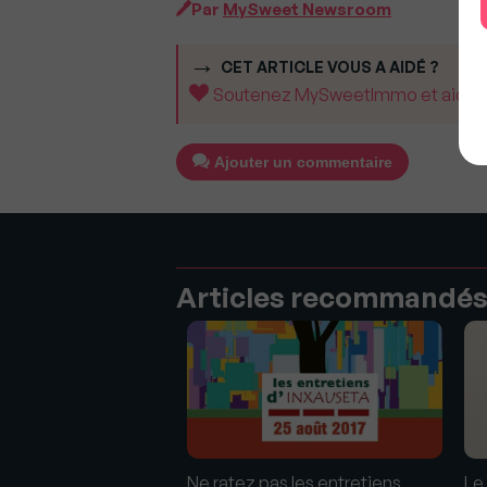
Par
MySweet Newsroom
CET ARTICLE VOUS A AIDÉ ?
Soutenez MySweetImmo et aidez-no
Ajouter un commentaire
Articles recommandé
el est le rôle des
Ne ratez pas les entretiens
Le 