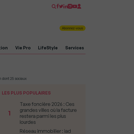
Abonnez-vous
tion
Vie Pro
LifeStyle
Services
 dont 25 sociaux
LES PLUS POPULAIRES
Taxe foncière 2026 : Ces
grandes villes où la facture
1
restera parmi les plus
lourdes
Réseau immobilier : iad