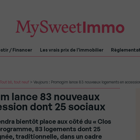
stir / Financer
Les vrais prix de l’immobilier
Règlementa
Tout bô, tout neuf
>
Vaujours : Promogim lance 83 nouveaux logements en accession
im lance 83 nouveaux
ssion dont 25 sociaux
endra bientôt place aux côté du « Clos
u programme, 83 logements dont 25
gnée, traditionnelle, dans un cadre