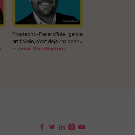
Proptech : « Parler d’intelligence
Marché immobilier : «
artificielle, c’est déjà has been »
pour apporter la vérit
r
Jesus Diaz (Septeo)
prix »
Delphine Rouxel 