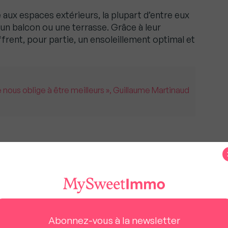
 aux espaces extérieurs, la plupart d’entre eux
un balcon ou une terrasse. Grâce à leur
ffrent, pour partie, un ensoleillement optimal et
 nous oblige à être meilleurs », Guillaume Martinaud
urs bénéficie du dynamisme économique du pôle
est située en cœur de ville, à proximité de
ille, établissements scolaires, commerces. Son
’accéder facilement à une offre culturelle
ives.
Abonnez-vous à la newsletter