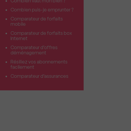
Combien vaut mon bien ?
Combien puis-je emprunter ?
Comparateur de forfaits
mobile
Comparateur de forfaits box
Internet
Comparateur d’offres
déménagement
Résiliez vos abonnements
facilement
Comparateur d’assurances