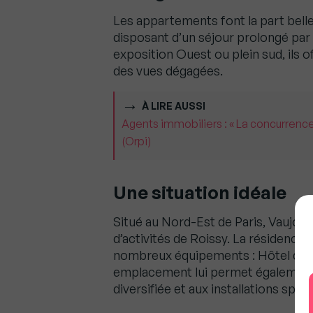
Les appartements font la part belle
disposant d’un séjour prolongé par 
exposition Ouest ou plein sud, ils o
des vues dégagées.
À LIRE AUSSI
Agents immobiliers : « La concurrence
(Orpi)
Une situation idéale
Situé au Nord-Est de Paris, Vaujo
d’activités de Roissy. La résidence 
nombreux équipements : Hôtel de v
emplacement lui permet également d
diversifiée et aux installations sport