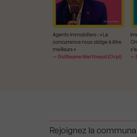
mmobiliers :
Agents immobiliers : « La
Imm
iter les dérapages
concurrence nous oblige à être
On
meilleurs »
s’a
aavedra Largo
Guillaume Martinaud (Orpi)
D
Rejoignez la commun