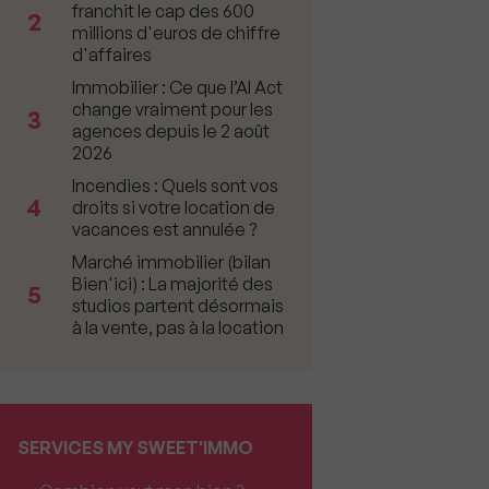
franchit le cap des 600
2
millions d'euros de chiffre
d'affaires
Immobilier : Ce que l’AI Act
change vraiment pour les
3
agences depuis le 2 août
2026
Incendies : Quels sont vos
4
droits si votre location de
vacances est annulée ?
Marché immobilier (bilan
Bien'ici) : La majorité des
5
studios partent désormais
à la vente, pas à la location
SERVICES MY SWEET'IMMO