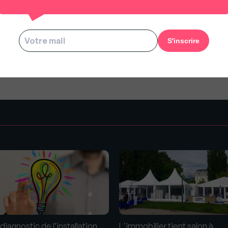
us à rester gratuit pour tous.
s
diagnostic de l’installation
L'immobilier tient salon à