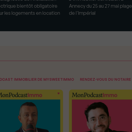
ectrique bientôt obligatoire
Annecy du 25 au 27 mai plage
ur les logements en location
de l'Impérial
ODCAST IMMOBILIER DE MYSWEETIMMO
RENDEZ-VOUS DU NOTAIRE