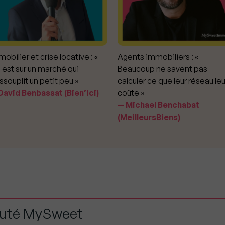
obilier et crise locative : «
Agents immobiliers : «
 est sur un marché qui
Beaucoup ne savent pas
ssouplit un petit peu »
calculer ce que leur réseau leu
avid Benbassat (Bien’ici)
coûte »
Michael Benchabat
(MeilleursBiens)
auté MySweet