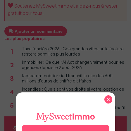
Soutenez MySweetImmo et aidez-nous à rester
gratuit pour tous.
Ajouter un commentaire
Les plus populaires
Taxe foncière 2026 : Ces grandes villes où la facture
1
restera parmi les plus lourdes
Immobilier : Ce que l’AI Act change vraiment pour les
2
agences depuis le 2 août 2026
Réseau immobilier : iad franchit le cap des 600
3
millions d'euros de chiffre d'affaires
Incendies : Quels sont vos droits si votre location de
4
vacances est annulée ?
×
Agents immobiliers : Le décret sur la pige
5
téléphonique fixe les règles applicables dès le 11 août
SERVICES MY SWEET'IMMO