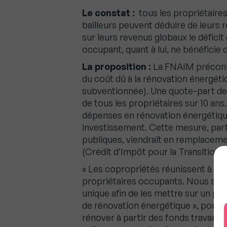
Le constat :
tous les propriétaires
bailleurs peuvent déduire de leurs 
sur leurs revenus globaux le déficit 
occupant, quant à lui, ne bénéficie d
La proposition :
La FNAIM préconis
du coût dû à la rénovation énergétiq
subventionnée). Une quote-part de
de tous les propriétaires sur 10 an
dépenses en rénovation énergétique 
investissement. Cette mesure, parf
publiques, viendrait en remplaceme
(Crédit d’Impôt pour la Transition 
« Les copropriétés réunissent à la f
propriétaires occupants. Nous souh
unique afin de les mettre sur un pie
de rénovation énergétique », poursu
rénover à partir des fonds travaux