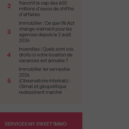
franchit le cap des 600
2
millions d'euros de chiffre
d'affaires
Immobilier : Ce que l’AI Act
change vraiment pour les
3
agences depuis le 2 août
2026
Incendies : Quels sont vos
4
droits si votre location de
vacances est annulée ?
Immobilier 1er semestre
2026
5
(Observatoire Interkab) :
Climat et géopolitique
redessinent marché
SERVICES MY SWEET'IMMO