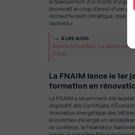
le financement d’un fonds d’urgenc
donnerait le coup d’envoi d’une poli
réchauffement climatique, mais auss
l’activité.»
À LIRE AUSSI
Agents immobiliers : Le décret sur la 
11 août
La FNAIM lance le 1er ja
formation en rénovati
La FNAIM a récemment été lauréate
dispositif des Certificats d’Économ
rénovation énergétique des bâtiment
économies d’énergie en sensibilisa
ce contexte, la Fédération Nationale
janvier, la première filière de form