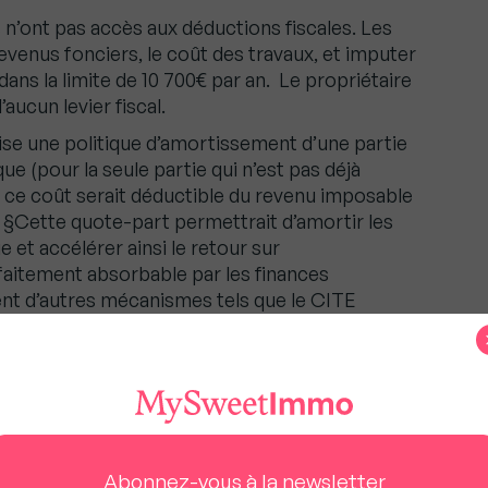
 n’ont pas accès aux déductions fiscales. Les
revenus fonciers, le coût des travaux, et imputer
dans la limite de 10 700€ par an. Le propriétaire
’aucun levier fiscal.
e une politique d’amortissement d’une partie
ue (pour la seule partie qui n’est pas déjà
 ce coût serait déductible du revenu imposable
s. §Cette quote-part permettrait d’amortir les
et accélérer ainsi le retour sur
aitement absorbable par les finances
nt d’autres mécanismes tels que le CITE
Énergétique).
ois des propriétaires bailleurs et des
aitons mettre en place un système fiscal
d d’égalité face au financement de leurs travaux
it Jean-Marc Torrollion. Outre la possibilité de
, ces deux mesures permettraient par exemple
Abonnez-vous à la newsletter