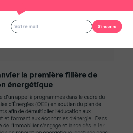
e pour les copropriétés dégradées. Cela
tique volontariste de lutte contre le
i de rénovation du bâti et de soutien à
pige téléphonique fixe les règles applicables dès le
nvier la première filière de
on énergétique
 d’un appel à programmes dans le cadre du
ies d’Énergies (CEE) en soutien du plan de
s afin de démultiplier l’éducation aux
nt et formant aux économies d’énergie. Dans
 de l’Immobilier s’engage et lance dès le 1er
ation en rénovation énergétique, destinée dans