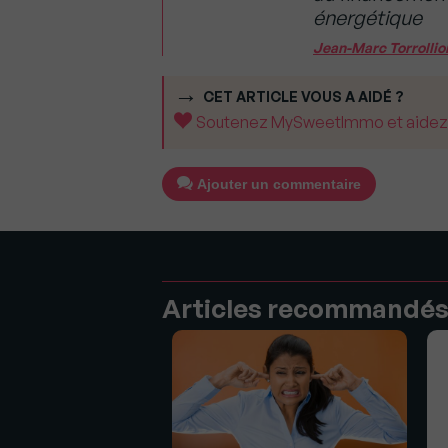
énergétique
Jean-Marc Torrollio
CET ARTICLE VOUS A AIDÉ ?
Soutenez MySweetImmo et aidez-no
Ajouter un commentaire
Articles recommandé