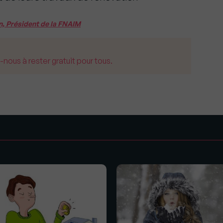
n, Président de la FNAIM
us à rester gratuit pour tous.
s