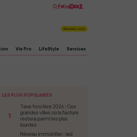
Abonnez-vous
tion
Vie Pro
LifeStyle
Services
LES PLUS POPULAIRES
Taxe foncière 2026 : Ces
grandes villes où la facture
1
restera parmi les plus
lourdes
Réseau immobilier : iad