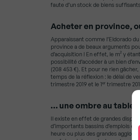
faute d’un stock de biens suffisant
Acheter en province, o
Apparaissant comme l’Eldorado du po
province a de beaux arguments pou
d’acquisition ! En effet, le m² y étan
possibilité d’accéder à un bien d’e
(208 453 €). Et pour ne rien gâcher
temps de la réflexion : le délai de v
er
trimestre 2019 et le 1
trimestre 201
… une ombre au tablea
Il existe en effet de grandes dispari
d’importants bassins d’emplois et don
heure ou plus des grandes agglomér