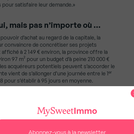
s pour satisfaire leur demande.»
ui, mais pas n’importe où …
uvoir d’achat au regard de la capitale, la
r convaincre de concrétiser ses projets
t affiché à 2 149 € environ, la province offre la
nviron 97 m² pour un budget d’à peine 210 000 €
, les acquéreurs potentiels peuvent s’accorder le
er
ente vient de s’allonger d’une journée entre le 1
8 pour s’établir à 95 jours en moyenne.
u
tés entre les grandes villes qui sont
c d’attractivité, et les petites villes situées à 1
ations, qui elles décrochent, au point de
Abonnez-vous à la newsletter