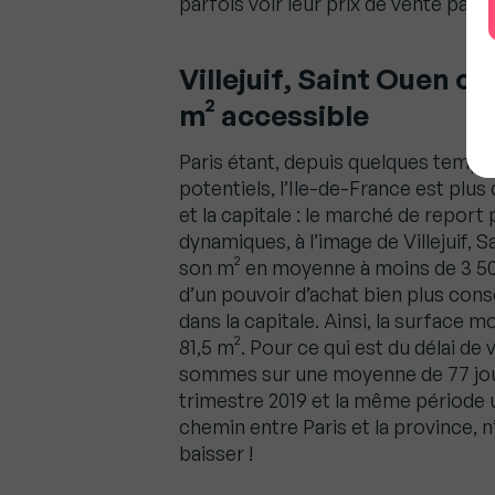
parfois voir leur prix de vente pass
Villejuif, Saint Ouen o
m² accessible
Paris étant, depuis quelques temps
potentiels, l’Ile-de-France est plu
et la capitale : le marché de repor
dynamiques, à l’image de Villejuif, 
son m² en moyenne à moins de 3 500
d’un pouvoir d’achat bien plus cons
dans la capitale. Ainsi, la surface 
81,5 m². Pour ce qui est du délai de 
sommes sur une moyenne de 77 jours
trimestre 2019 et la même période 
chemin entre Paris et la province, n
baisser !