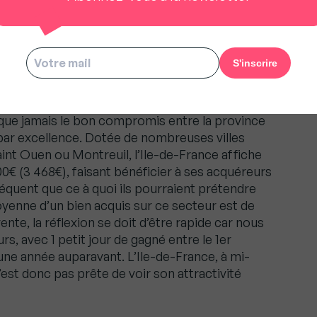
er sous leur prix de construction.
u Montreuil affichent un prix au
 déjà, inaccessible à de nombreux acquéreurs
s que jamais le bon compromis entre la province
t par excellence. Dotée de nombreuses villes
Saint Ouen ou Montreuil, l’Ile-de-France affiche
€ (3 468€), faisant bénéficier à ses acquéreurs
équent que ce à quoi ils pourraient prétendre
moyenne d’un bien acquis sur ce secteur est de
vente, la réflexion se doit d’être rapide car nous
, avec 1 petit jour de gagné entre le 1er
une année auparavant. L’Ile-de-France, à mi-
’est donc pas prête de voir son attractivité