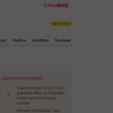
Abonnez-vous
tion
Vie Pro
LifeStyle
Services
LES PLUS POPULAIRES
Taxe foncière 2026 : Ces
grandes villes où la facture
1
restera parmi les plus
lourdes
Réseau immobilier : iad