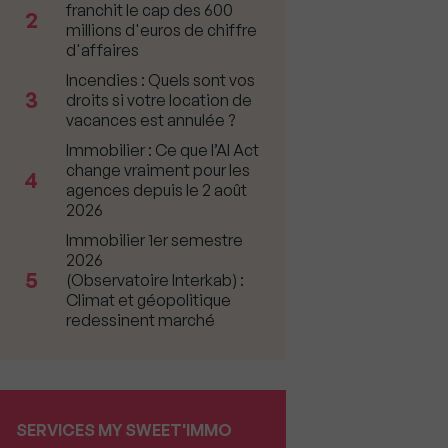
franchit le cap des 600
2
millions d'euros de chiffre
d'affaires
Incendies : Quels sont vos
3
droits si votre location de
vacances est annulée ?
Immobilier : Ce que l’AI Act
change vraiment pour les
4
agences depuis le 2 août
2026
Immobilier 1er semestre
2026
5
(Observatoire Interkab) :
Climat et géopolitique
redessinent marché
SERVICES MY SWEET'IMMO