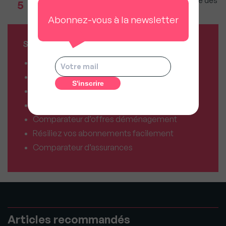
Incendies en Gironde : Faut-il craindre une baisse des
5
prix sur le Bassin d'Arcachon ?
Abonnez-vous à la newsletter
SERVICES MY SWEET'IMMO
Combien vaut mon bien ?
Combien puis-je emprunter ?
Comparateur de forfaits mobile
Comparateur de forfaits box Internet
Comparateur d’offres déménagement
Résiliez vos abonnements facilement
Comparateur d’assurances
Articles recommandés