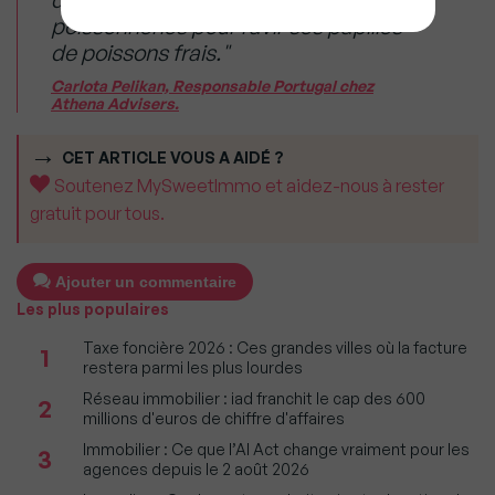
poissonneries pour ravir ses papilles
de poissons frais."
Carlota Pelikan, Responsable Portugal chez
Athena Advisers.
CET ARTICLE VOUS A AIDÉ ?
Soutenez MySweetImmo et aidez-nous à rester
gratuit pour tous.
Ajouter un commentaire
Les plus populaires
Taxe foncière 2026 : Ces grandes villes où la facture
1
restera parmi les plus lourdes
Réseau immobilier : iad franchit le cap des 600
2
millions d'euros de chiffre d'affaires
Immobilier : Ce que l’AI Act change vraiment pour les
3
agences depuis le 2 août 2026