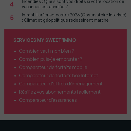
Incendies : Quels sont vos droits si votre location de
4
vacances est annulée ?
Immobilier 1er semestre 2026 (Observatoire Interkab)
5
: Climat et géopolitique redessinent marché
SERVICES MY SWEET'IMMO
Combien vaut mon bien ?
Combien puis-je emprunter ?
Comparateur de forfaits mobile
Comparateur de forfaits box Internet
Comparateur d’offres déménagement
Résiliez vos abonnements facilement
Comparateur d’assurances