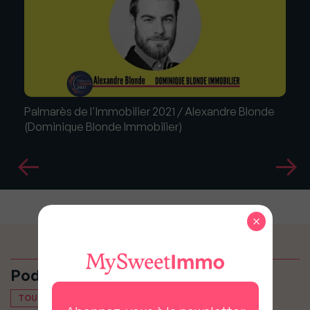
Palmarès de l'Immobilier 2021 / Alexandre Blonde
(Dominique Blonde Immobilier)
×
Podcasts
TOUT VOIR