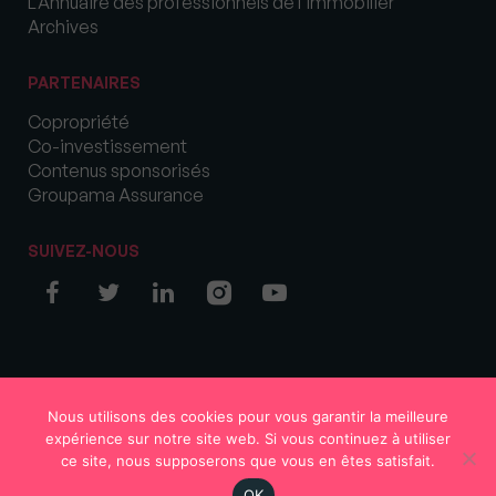
L’Annuaire des professionnels de l’immobilier
Archives
PARTENAIRES
Copropriété
Co-investissement
Contenus sponsorisés
Groupama Assurance
SUIVEZ-NOUS
© COPYRIGHT 2026 MySweetImmo
Nous utilisons des cookies pour vous garantir la meilleure
expérience sur notre site web. Si vous continuez à utiliser
ce site, nous supposerons que vous en êtes satisfait.
OK