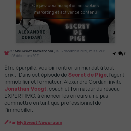
Cliquez pour accepter les cookies
marketing et activer ce contenu
Par
MySweet Newsroom
, le 18 décembre 2021, mis à jour
0
le 15 décembre 2021
Être éparpillé, vouloir rentrer un mandat à tout
prix… Dans cet épisode de
Secret de Pige
, l’agent
immobilier et formateur, Alexandre Cordani invite
Jonathan Voogt
, coach et formateur du réseau
EXPERTIMO, à énoncer les erreurs à ne pas
commettre en tant que professionnel de
l’immobilier.
Par
MySweet Newsroom