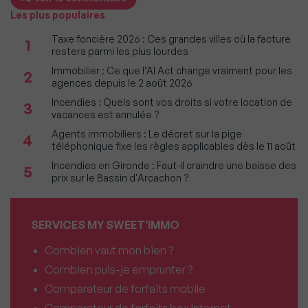
Les plus populaires
Taxe foncière 2026 : Ces grandes villes où la facture
1
restera parmi les plus lourdes
Immobilier : Ce que l’AI Act change vraiment pour les
2
agences depuis le 2 août 2026
Incendies : Quels sont vos droits si votre location de
3
vacances est annulée ?
Agents immobiliers : Le décret sur la pige
4
téléphonique fixe les règles applicables dès le 11 août
Incendies en Gironde : Faut-il craindre une baisse des
5
prix sur le Bassin d'Arcachon ?
SERVICES MY SWEET'IMMO
Combien vaut mon bien ?
Combien puis-je emprunter ?
Comparateur de forfaits mobile