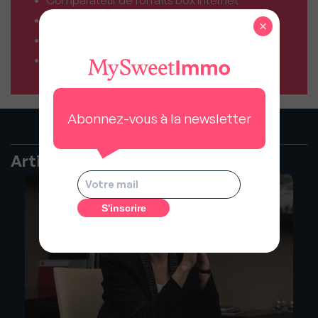
Comparateur de forfaits box Internet
Comparateur d’offres déménagement
×
Résiliez vos abonnements facilement
Comparateur d’assurances
Abonnez-vous à la newsletter
Articles recommandés