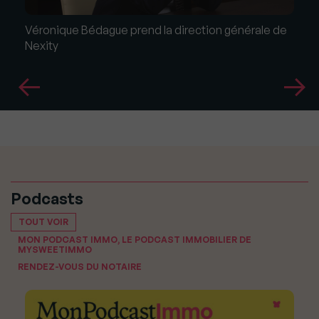
Véronique Bédague prend la direction générale de
Nexity
Podcasts
TOUT VOIR
MON PODCAST IMMO, LE PODCAST IMMOBILIER DE
MYSWEETIMMO
RENDEZ-VOUS DU NOTAIRE