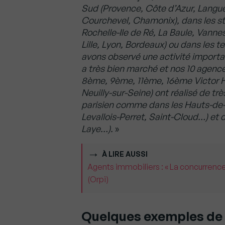
Sud (Provence, Côte d’Azur, Langu
Courchevel, Chamonix), dans les sta
Rochelle-Ile de Ré, La Baule, Vannes
Lille, Lyon, Bordeaux) ou dans les 
avons observé une activité import
a très bien marché et nos 10 agenc
8ème, 9ème, 11ème, 16ème Victor H
Neuilly-sur-Seine) ont réalisé de tr
parisien comme dans les Hauts-de-S
Levallois-Perret, Saint-Cloud…) et 
Laye…).
»
À LIRE AUSSI
Agents immobiliers : « La concurrence
(Orpi)
Quelques exemples de 