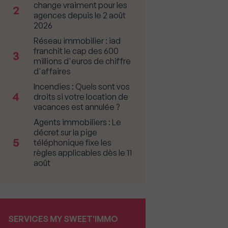
change vraiment pour les
2
agences depuis le 2 août
2026
Réseau immobilier : iad
franchit le cap des 600
3
millions d'euros de chiffre
d'affaires
Incendies : Quels sont vos
4
droits si votre location de
vacances est annulée ?
Agents immobiliers : Le
décret sur la pige
5
téléphonique fixe les
règles applicables dès le 11
août
SERVICES MY SWEET'IMMO