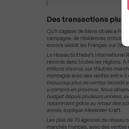
Des transactions plus 
Qu’il s’agisse de biens situés à Par
campagne, de résidences principale
encore séduit les Français sur l’ens
Le réseau Sotheby’s International 
records dans toutes les régions. A 
millions d’euros, sur d’autres mar
montagne avec des ventes entre 5 et
beaucoup plus de ventes records ain
y compris en province. Nous obser
budget depuis plusieurs années, av
notamment grâce au retour des ache
année
, explique Alexander Kraft.
Les plus de 70 agences du réseau on
marchés français, avec des ventes 