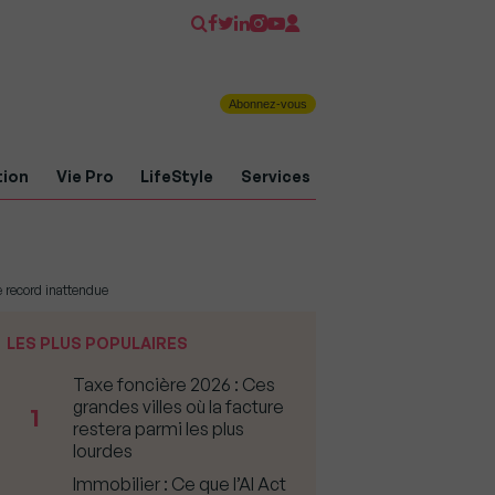
Abonnez-vous
tion
Vie Pro
LifeStyle
Services
e record inattendue
LES PLUS POPULAIRES
Taxe foncière 2026 : Ces
grandes villes où la facture
1
restera parmi les plus
lourdes
Immobilier : Ce que l’AI Act