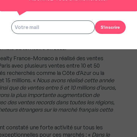
élevées partout en France
is, dans de grandes métropoles ou plutôt à la
s ou secondaires, l’immobilier de prestige a
emble du territoire en 2022.
Realty France-Monaco a réalisé des ventes
Paris avec plusieurs ventes entre 10 et 50
chés recherchés comme la Côte d’Azur ou la
 15 millions. «
Nous avons réalisé cette année
si que de ventes entre 5 et 10 millions d’euros,
vons la plus importante augmentation de
ec des ventes records dans toutes les régions,
teurs étrangers sur le marché français cette
t constaté une forte activité sur tous les
exceptionnelles pour ces marchés : «
Dans le