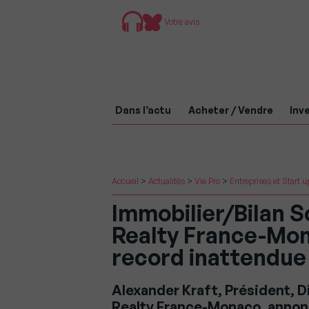
Votre avis
Dans l’actu
Acheter / Vendre
Inve
Accueil
>
Actualités
>
Vie Pro
>
Entreprises et Start u
Immobilier/Bilan S
Realty France-Mon
record inattendue
Alexander Kraft, Président, D
Realty France-Monaco, annonc