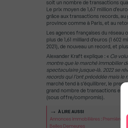
soit un nombre de transactions quas
Le prix moyen de 1,67 million d’eur
grâce aux transactions records, au 
province comme à Paris, et au reto
Les agences françaises du réseau o
plus de 1,61 milliard d’euros (1 602 
2021), de nouveau un record, et plus
Alexander Kraft explique : «
Ce volu
montre que le marché immobilier de
spectaculaire jusque-là. 2022 se ré
records qui l’ont précédée mais le
marché tend à s’équilibrer, le prem
grand nombre de transactions en cou
(sous offre/compromis).
À LIRE AUSSI
Annonces immobilières : Première pos
Belles Demeures