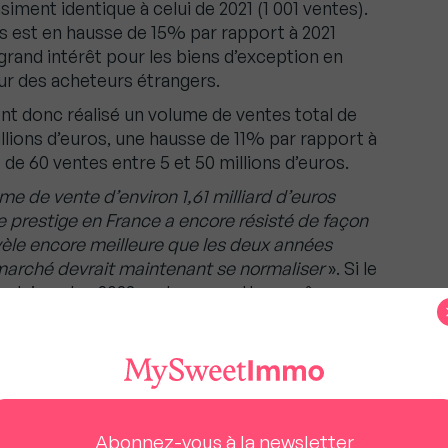
iment identique à celui de 2021 (1 001 ventes).
os est en hausse de 15% par rapport à 2021
grand intérêt pour les biens d’exception en
ur des acheteurs étrangers.
nt donc réalisé un volume de ventes total de
millions d’euros, une hausse de 11% par rapport à
 de 60 ventes entre 5 et 50 millions d’euros.
me de vente d’environ 1,61 milliard d’euros
 prestige en France a encore résisté de façon
vèle encore meilleure que les deux années
 marché devrait maintenant se normaliser
». Si le
ier trimestre 2023 reste prometteur grâce au
rs qui s’élève à plus de 200 millions d’euros
ition garantie avec Priority & Top Position de
Abonnez-vous à la newsletter