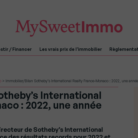
stir / Financer
Les vrais prix de l’immobilier
Règlementa
p
>
Immobilier/Bilan Sotheby’s International Realty France-Monaco : 2022, une anné
otheby’s International
aco : 2022, une année
irecteur de Sotheby’s International
e des résultats records pour 2022 et