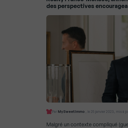
des perspectives encouragean
Par
MySweetImmo
, le 25 janvier 2023, mis à j
Malgré un contexte compliqué (guerr