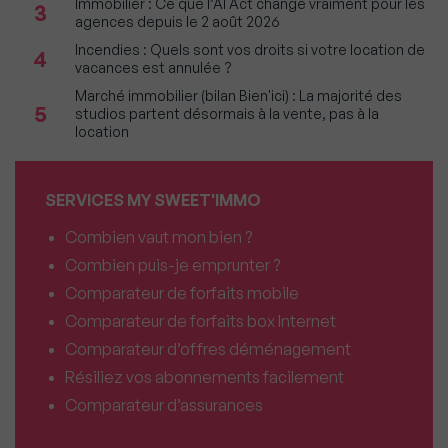
Immobilier : Ce que l’AI Act change vraiment pour les
3
agences depuis le 2 août 2026
Incendies : Quels sont vos droits si votre location de
4
vacances est annulée ?
Marché immobilier (bilan Bien'ici) : La majorité des
5
studios partent désormais à la vente, pas à la
location
SERVICES MY SWEET'IMMO
Combien vaut mon bien ?
Combien puis-je emprunter ?
Comparateur de forfaits mobile
Comparateur de forfaits box Internet
Comparateur d’offres déménagement
Résiliez vos abonnements facilement
Comparateur d’assurances