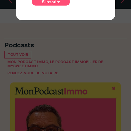
Podcasts
TOUT VOIR
MON PODCAST IMMO, LE PODCAST IMMOBILIER DE
MYSWEETIMMO
RENDEZ-VOUS DU NOTAIRE